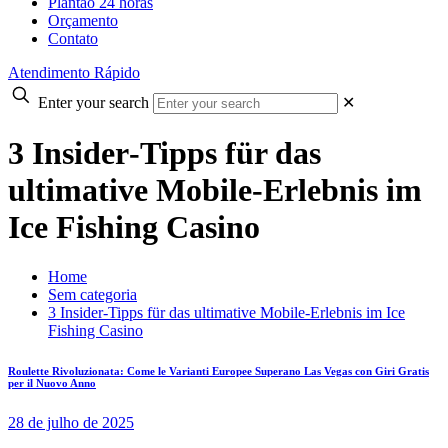
Plantão 24 horas
Orçamento
Contato
Atendimento Rápido
Enter your search
✕
3 Insider‑Tipps für das
ultimative Mobile‑Erlebnis im
Ice Fishing Casino
Home
Sem categoria
3 Insider‑Tipps für das ultimative Mobile‑Erlebnis im Ice
Fishing Casino
Roulette Rivoluzionata: Come le Varianti Europee Superano Las Vegas con Giri Gratis
per il Nuovo Anno
28 de julho de 2025