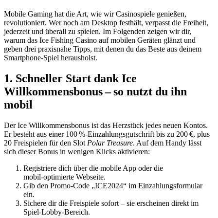
Mobile Gaming hat die Art, wie wir Casinospiele genießen,
revolutioniert. Wer noch am Desktop festhält, verpasst die Freiheit,
jederzeit und überall zu spielen. Im Folgenden zeigen wir dir,
warum das Ice Fishing Casino auf mobilen Geräten glänzt und
geben drei praxisnahe Tipps, mit denen du das Beste aus deinem
Smartphone‑Spiel herausholst.
1. Schneller Start dank Ice
Willkommensbonus – so nutzt du ihn
mobil
Der Ice Willkommensbonus ist das Herzstück jedes neuen Kontos.
Er besteht aus einer 100 %‑Einzahlungsgutschrift bis zu 200 €, plus
20 Freispielen für den Slot
Polar Treasure
. Auf dem Handy lässt
sich dieser Bonus in wenigen Klicks aktivieren:
Registriere dich über die mobile App oder die
mobil‑optimierte Webseite.
Gib den Promo‑Code „ICE2024“ im Einzahlungsformular
ein.
Sichere dir die Freispiele sofort – sie erscheinen direkt im
Spiel‑Lobby‑Bereich.