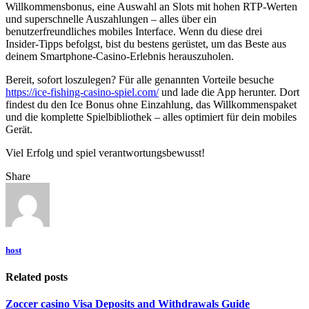
Willkommensbonus, eine Auswahl an Slots mit hohen RTP‑Werten
und superschnelle Auszahlungen – alles über ein
benutzerfreundliches mobiles Interface. Wenn du diese drei
Insider‑Tipps befolgst, bist du bestens gerüstet, um das Beste aus
deinem Smartphone‑Casino‑Erlebnis herauszuholen.
Bereit, sofort loszulegen? Für alle genannten Vorteile besuche
https://ice-fishing-casino-spiel.com/
und lade die App herunter. Dort
findest du den Ice Bonus ohne Einzahlung, das Willkommenspaket
und die komplette Spielbibliothek – alles optimiert für dein mobiles
Gerät.
Viel Erfolg und spiel verantwortungsbewusst!
Share
host
Related posts
Zoccer casino Visa Deposits and Withdrawals Guide