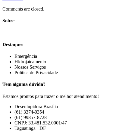
Comments are closed.
Sobre
Destaques
Emergência
Hidrojateamento
Nossos Serviços
Politica de Privacidade
Tem alguma dúvida?
Estamos prontos para trazer o melhor atendimento!
Desentupidora Brasília
(61) 3374-0354
(61) 99857-8728
CNPJ: 33.481.532.0001/47
Taguatinga - DF