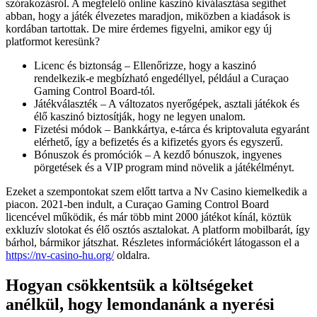
szórakozásról. A megfelelő online kaszinó kiválasztása segíthet
abban, hogy a játék élvezetes maradjon, miközben a kiadások is
kordában tartottak. De mire érdemes figyelni, amikor egy új
platformot keresünk?
Licenc és biztonság – Ellenőrizze, hogy a kaszinó
rendelkezik-e megbízható engedéllyel, például a Curaçao
Gaming Control Board‑tól.
Játékválaszték – A változatos nyerőgépek, asztali játékok és
élő kaszinó biztosítják, hogy ne legyen unalom.
Fizetési módok – Bankkártya, e‑tárca és kriptovaluta egyaránt
elérhető, így a befizetés és a kifizetés gyors és egyszerű.
Bónuszok és promóciók – A kezdő bónuszok, ingyenes
pörgetések és a VIP program mind növelik a játékélményt.
Ezeket a szempontokat szem előtt tartva a Nv Casino kiemelkedik a
piacon. 2021-ben indult, a Curaçao Gaming Control Board
licencével működik, és már több mint 2000 játékot kínál, köztük
exkluzív slotokat és élő osztós asztalokat. A platform mobilbarát, így
bárhol, bármikor játszhat. Részletes információkért látogasson el a
https://nv-casino-hu.org/
oldalra.
Hogyan csökkentsük a költségeket
anélkül, hogy lemondanánk a nyerési