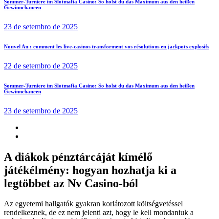
Sommer‑Turniere im Slotmafia Casino: So holst du das Maximum aus den heißen
Gewinnchancen
23 de setembro de 2025
Nouvel An : comment les live‑casinos transforment vos résolutions en jackpots explosifs
22 de setembro de 2025
Sommer‑Turniere im Slotmafia Casino: So holst du das Maximum aus den heißen
Gewinnchancen
23 de setembro de 2025
A diákok pénztárcáját kímélő
játékélmény: hogyan hozhatja ki a
legtöbbet az Nv Casino‑ból
Az egyetemi hallgatók gyakran korlátozott költségvetéssel
rendelkeznek, de ez nem jelenti azt, hogy le kell mondaniuk a