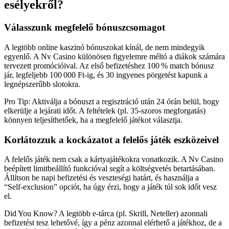
esélyekről?
Válasszunk megfelelő bónuszcsomagot
A legtöbb online kaszinó bónuszokat kínál, de nem mindegyik
egyenlő. A Nv Casino különösen figyelemre méltó a diákok számára
tervezett promócióival. Az első befizetéshez 100 % match bónusz
jár, legfeljebb 100 000 Ft-ig, és 30 ingyenes pörgetést kapunk a
legnépszerűbb slotokra.
Pro Tip: Aktiválja a bónuszt a regisztráció után 24 órán belül, hogy
elkerülje a lejárati időt. A feltételek (pl. 35‑szoros megforgatás)
könnyen teljesíthetőek, ha a megfelelő játékot választja.
Korlátozzuk a kockázatot a felelős játék eszközeivel
A felelős játék nem csak a kártyajátékokra vonatkozik. A Nv Casino
beépített limitbeállító funkcióval segít a költségvetés betartásában.
Állítson be napi befizetési és veszteségi határt, és használja a
“Self‑exclusion” opciót, ha úgy érzi, hogy a játék túl sok időt vesz
el.
Did You Know? A legtöbb e‑tárca (pl. Skrill, Neteller) azonnali
befizetést tesz lehetővé, így a pénz azonnal elérhető a játékhoz, de a