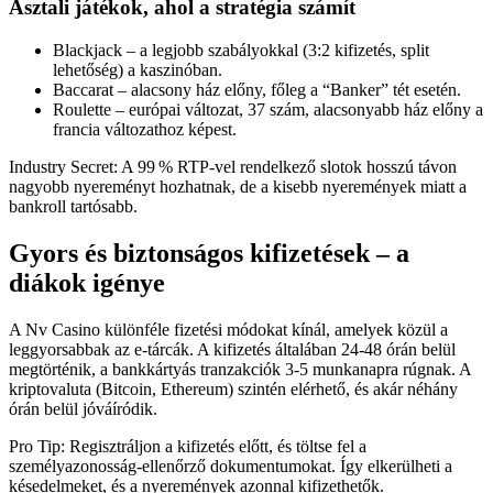
Asztali játékok, ahol a stratégia számít
Blackjack – a legjobb szabályokkal (3:2 kifizetés, split
lehetőség) a kaszinóban.
Baccarat – alacsony ház előny, főleg a “Banker” tét esetén.
Roulette – európai változat, 37 szám, alacsonyabb ház előny a
francia változathoz képest.
Industry Secret: A 99 % RTP‑vel rendelkező slotok hosszú távon
nagyobb nyereményt hozhatnak, de a kisebb nyeremények miatt a
bankroll tartósabb.
Gyors és biztonságos kifizetések – a
diákok igénye
A Nv Casino különféle fizetési módokat kínál, amelyek közül a
leggyorsabbak az e‑tárcák. A kifizetés általában 24‑48 órán belül
megtörténik, a bankkártyás tranzakciók 3‑5 munkanapra rúgnak. A
kriptovaluta (Bitcoin, Ethereum) szintén elérhető, és akár néhány
órán belül jóváíródik.
Pro Tip: Regisztráljon a kifizetés előtt, és töltse fel a
személyazonosság-ellenőrző dokumentumokat. Így elkerülheti a
késedelmeket, és a nyeremények azonnal kifizethetők.