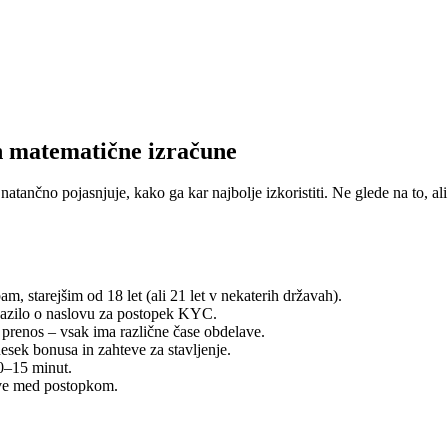
in matematične izračune
ančno pojasnjuje, kako ga kar najbolje izkoristiti. Ne glede na to, ali 
am, starejšim od 18 let (ali 21 let v nekaterih državah).
kazilo o naslovu za postopek KYC.
ni prenos – vsak ima različne čase obdelave.
esek bonusa in zahteve za stavljenje.
10–15 minut.
itve med postopkom.