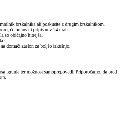
mnilnik brskalnika ali poskusite z drugim brskalnikom.
poro, če bonus ni pripisan v 24 urah.
a so običajno hitrejša.
ko.
 na domači zaslon za boljšo izkušnjo.
asa igranja ter možnost samoprepovedi. Priporočamo, da pred
iti.