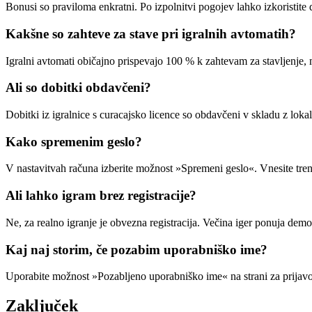
Bonusi so praviloma enkratni. Po izpolnitvi pogojev lahko izkoristite
Kakšne so zahteve za stave pri igralnih avtomatih?
Igralni avtomati običajno prispevajo 100 % k zahtevam za stavljenje
Ali so dobitki obdavčeni?
Dobitki iz igralnice s curacajsko licence so obdavčeni v skladu z loka
Kako spremenim geslo?
V nastavitvah računa izberite možnost »Spremeni geslo«. Vnesite tren
Ali lahko igram brez registracije?
Ne, za realno igranje je obvezna registracija. Večina iger ponuja demo 
Kaj naj storim, če pozabim uporabniško ime?
Uporabite možnost »Pozabljeno uporabniško ime« na strani za prijavo
Zaključek