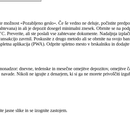
e možnost »Pozabljeno geslo«. Če še vedno ne deluje, počistite predpo
zahtevana) in ali je depozit dosegel minimalni znesek. Obrnite se na pod
C. Preverite, ali ste poslali vse zahtevane dokumente. Nadaljnja izplačil
ansakcijo zavrnil. Poskusite z drugo metodo ali se obrnite na svojo ban
pletna aplikacija (PWA). Odprite spletno mesto v brskalniku in dodajte
onadzor: dnevne, tedenske in mesečne omejitve depozitov, omejitve č
navade. Nikoli ne igrajte z denarjem, ki si ga ne morete privoščiti izgub
e jasne slike in se izognite zastojem.