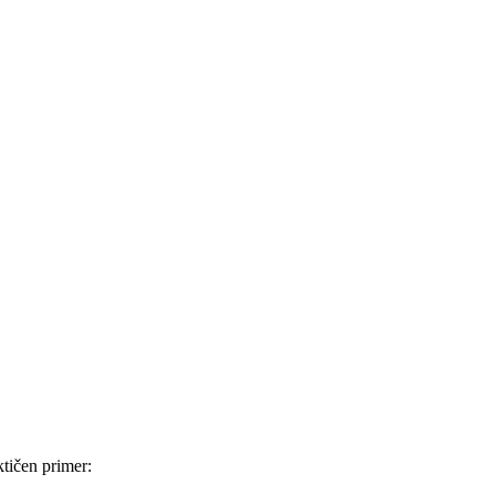
ktičen primer: