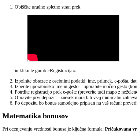
Obiščite uradno spletno stran prek
in kliknite gumb »Registracija«.
Izpolnite obrazec z osebnimi podatki: ime, priimek, e-pošta, dat
Izberite uporabniško ime in geslo – uporabite močno geslo (komb
Potrdite registracijo prek e-pošte (preverite tudi mapo z neželen
Opravite prvi depozit – znesek mora biti vsaj minimalni zahteva
Po depozitu bo bonus samodejno pripisan na vaš račun; preverit
Matematika bonusov
Pri ocenjevanju vrednosti bonusa je ključna formula:
Pričakovana vre