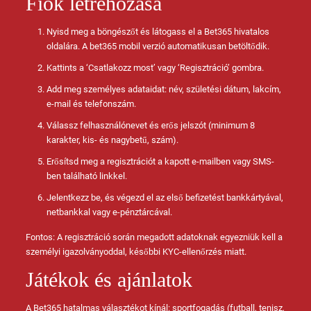
Fiók létrehozása
Nyisd meg a böngészőt és látogass el a Bet365 hivatalos
oldalára. A bet365 mobil verzió automatikusan betöltődik.
Kattints a ‘Csatlakozz most’ vagy ‘Regisztráció’ gombra.
Add meg személyes adataidat: név, születési dátum, lakcím,
e-mail és telefonszám.
Válassz felhasználónevet és erős jelszót (minimum 8
karakter, kis- és nagybetű, szám).
Erősítsd meg a regisztrációt a kapott e-mailben vagy SMS-
ben található linkkel.
Jelentkezz be, és végezd el az első befizetést bankkártyával,
netbankkal vagy e-pénztárcával.
Fontos: A regisztráció során megadott adatoknak egyezniük kell a
személyi igazolványoddal, későbbi KYC-ellenőrzés miatt.
Játékok és ajánlatok
A Bet365 hatalmas választékot kínál: sportfogadás (futball, tenisz,