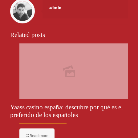
admin
Related posts
Yaass casino españa: descubre por qué es el
preferido de los españoles
Read more