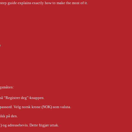
-step guide explains exactly how to make the most of it.
a
ngsmåten:
 på “Registrer deg”-knappen.
passord. Velg norsk krone (NOK) som valuta.
ikk på den.
) og adressebevis. Dette frigjør uttak.