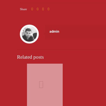
Share
admin
Related posts