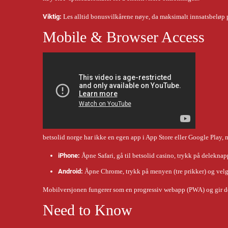
Viktig:
Les alltid bonusvilkårene nøye, da maksimalt innsatsbeløp p
Mobile & Browser Access
betsolid norge har ikke en egen app i App Store eller Google Play, m
iPhone:
Åpne Safari, gå til betsolid casino, trykk på delekna
Android:
Åpne Chrome, trykk på menyen (tre prikker) og velg 
Mobilversjonen fungerer som en progressiv webapp (PWA) og gir deg 
Need to Know