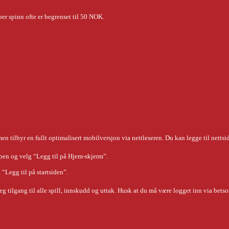
er spinn ofte er begrenset til 50 NOK.
en tilbyr en fullt optimalisert mobilversjon via nettleseren. Du kan legge til nett
ppen og velg “Legg til på Hjem-skjerm”.
“Legg til på startsiden”.
tilgang til alle spill, innskudd og uttak. Husk at du må være logget inn via betso