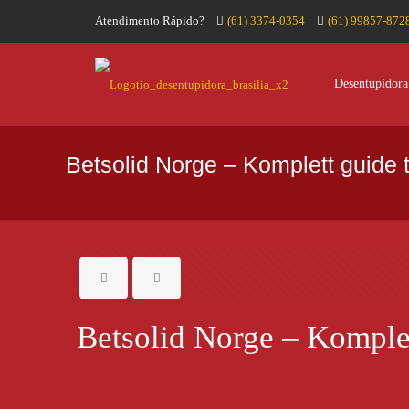
Atendimento Rápido?
(61) 3374-0354
(61) 99857-872
Desentupidora 
Betsolid Norge – Komplett guide 
Betsolid Norge – Komplet