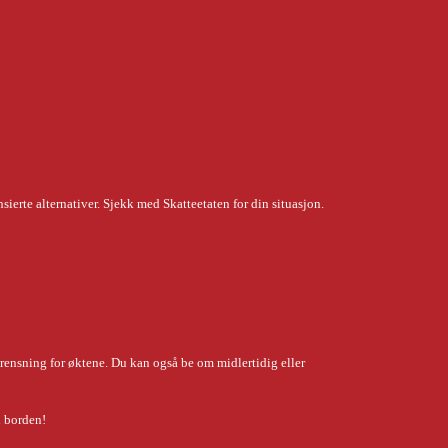
ierte alternativer. Sjekk med Skatteetaten for din situasjon.
grensning for øktene. Du kan også be om midlertidig eller
d borden!