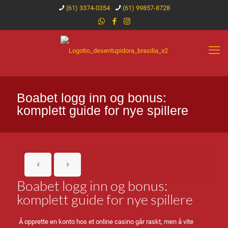
(61) 3374-0354
(61) 99857-8728
Boabet logg inn og bonus:
komplett guide for nye spillere
Boabet logg inn og bonus:
komplett guide for nye spillere
Å opprette en konto hos et online casino går raskt, men å vite