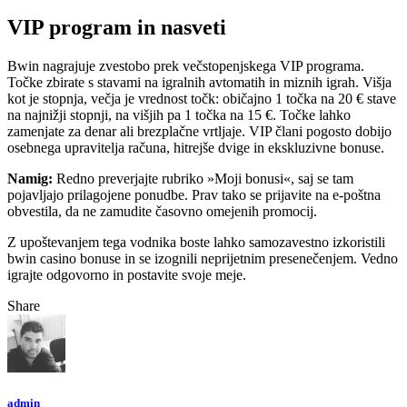
VIP program in nasveti
Bwin nagrajuje zvestobo prek večstopenjskega VIP programa.
Točke zbirate s stavami na igralnih avtomatih in miznih igrah. Višja
kot je stopnja, večja je vrednost točk: običajno 1 točka na 20 € stave
na najnižji stopnji, na višjih pa 1 točka na 15 €. Točke lahko
zamenjate za denar ali brezplačne vrtljaje. VIP člani pogosto dobijo
osebnega upravitelja računa, hitrejše dvige in ekskluzivne bonuse.
Namig:
Redno preverjajte rubriko »Moji bonusi«, saj se tam
pojavljajo prilagojene ponudbe. Prav tako se prijavite na e-poštna
obvestila, da ne zamudite časovno omejenih promocij.
Z upoštevanjem tega vodnika boste lahko samozavestno izkoristili
bwin casino bonuse in se izognili neprijetnim presenečenjem. Vedno
igrajte odgovorno in postavite svoje meje.
Share
admin