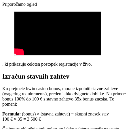
Priporočamo ogled
, ki prikazuje celoten postopek registracije v živo.
Izračun stavnih zahtev
Ko prejmete bwin casino bonus, morate izpolniti stavne zahteve
(wagering requirements), preden lahko dvignete dobitke. Na primer:
bonus 100% do 100 € s stavno zahtevo 35x bonus zneska. To
pomeni:
Formula:
(bonus) × (stavna zahteva) = skupni znesek stav
100 € × 35 = 3.500 €
Če bonus vključuje tudi polog, se lahko zahteva nanaša na vsoto