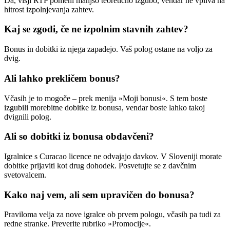
Da, višji RTP pomeni manjšo teoretično izgubo, vendar ne vpliva na
hitrost izpolnjevanja zahtev.
Kaj se zgodi, če ne izpolnim stavnih zahtev?
Bonus in dobitki iz njega zapadejo. Vaš polog ostane na voljo za
dvig.
Ali lahko prekličem bonus?
Včasih je to mogoče – prek menija »Moji bonusi«. S tem boste
izgubili morebitne dobitke iz bonusa, vendar boste lahko takoj
dvignili polog.
Ali so dobitki iz bonusa obdavčeni?
Igralnice s Curacao licence ne odvajajo davkov. V Sloveniji morate
dobitke prijaviti kot drug dohodek. Posvetujte se z davčnim
svetovalcem.
Kako naj vem, ali sem upravičen do bonusa?
Praviloma velja za nove igralce ob prvem pologu, včasih pa tudi za
redne stranke. Preverite rubriko »Promocije«.