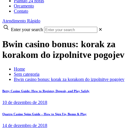
Plantão 24 horas
Orçamento
Contato
Atendimento Rápido
Enter your search
✕
Bwin casino bonus: korak za
korakom do izpolnitve pogojev
Home
Sem categoria
Bwin casino bonus: korak za korakom do izpolnitve pogojev
Betty Casino Guide: How to Register, Deposit, and Play Safely
10 de dezembro de 2018
Quatro Casino Spins Guide – How to Sign Up, Bonus & Play
14 de dezembro de 2018