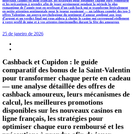
nouveaux casinos en ligne français, les stratégies pour optimiser chaque euro remboursé
et les précautions à prendre afin de jouer sereinement pendant la période la plus
romantique de l’année tout en profitant d’un cash‑back qui se transforme littéralement
en petite attention sentimentale pour le joueur passionné — un tableau complet des top‑5
offres Valentine, un aperçu psychologique du sentiment d’amour appliqué aux jeux
d’argent et un verdict final qui vous aidera à choisir le casino qui correspond réellement
à votre profil de mise et à vos attentes émotionnelles durant la fête des amoureux
25 de janeiro de 2026
Cashback et Cupidon : le guide
comparatif des bonus de la Saint‑Valentin
pour transformer chaque perte en cadeau
— une analyse détaillée des offres de
cashback amoureux, leurs mécanismes de
calcul, les meilleures promotions
disponibles sur les nouveaux casinos en
ligne français, les stratégies pour
optimiser chaque euro remboursé et les