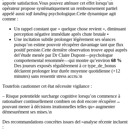
apporte satisfaction.Vous pouvez atténuer cet effet lorsqu’un
opérateur propose systématiquement un remboursement partiel
appelé aussi
soft landing
psychologique.Cette dynamique agit
comme :
Un rappel constant que « quelque chose revient », diminuant
perception négative immédiate après chute brutale •
Une incitation subtile prolonger légèrement ses séances
puisqu’on estime pouvoir récupérer davantage tant que flux
positif persiste.Cette dernière observation trouve appui auprès
del’étude menée par Dr Claire Dupont—psychologue
comportemental renommée—qui montre qu’environ
68 %
Des joueurs exposés régulièrement à ce type_de_bonus
déclarent prolonger leur durée moyenne quotidienne (+12
minutes) sans ressentir stress accru.\n
Toutefois cautionner cet état nécessite vigilance :
– Risque potentiel​de surcharge cognitive lorsqu’on commence à
rationaliser continuellement combien on doit encore récupérer→
pouvant mener à décisions irrationnelles telles qu« augmenter
démesurément ses mises.\n
Des recommandations concrètes issues del »analyse récente incluent
: