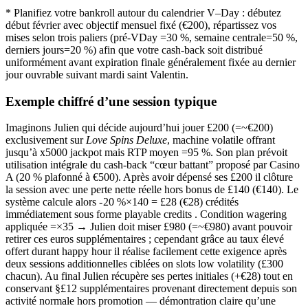
* Planifiez votre bankroll autour du calendrier V–Day : débutez
début février avec objectif mensuel fixé (€200), répartissez vos
mises selon trois paliers (pré‐VDay =30 %, semaine centrale=50 %,
derniers jours=20 %) afin que votre cash‑back soit distribué
uniformément avant expiration finale généralement fixée au dernier
jour ouvrable suivant mardi saint Valentin.
Exemple chiffré d’une session typique
Imaginons Julien qui décide aujourd’hui jouer £200 (=~€200)
exclusivement sur
Love Spins Deluxe
, machine volatile offrant
jusqu’à x5000 jackpot mais RTP moyen =95 %. Son plan prévoit
utilisation intégrale du cash‐back “cœur battant” proposé par Casino
A (20 % plafonné à €500). Après avoir dépensé ses £200 il clôture
la session avec une perte nette réelle hors bonus de £140 (€140). Le
système calcule alors ‑ 20 %×140 = £28 (€28) crédités
immédiatement sous forme playable credits . Condition wagering
appliquée =×35 → Julien doit miser £980 (=~€980) avant pouvoir
retirer ces euros supplémentaires ; cependant grâce au taux élevé
offert durant happy hour il réalise facilement cette exigence après
deux sessions additionnelles ciblées on slots low volatility (£300
chacun). Au final Julien récupère ses pertes initiales (+€28) tout en
conservant §£12 supplémentaires provenant directement depuis son
activité normale hors promotion — démontration claire qu’une