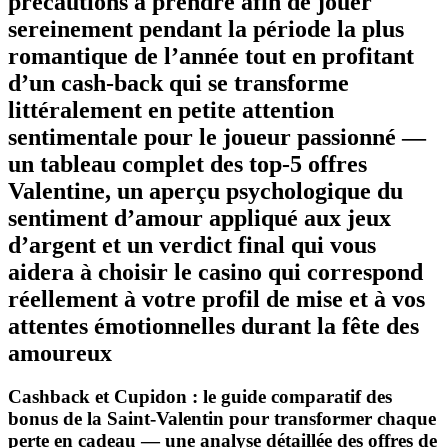
précautions à prendre afin de jouer
sereinement pendant la période la plus
romantique de l’année tout en profitant
d’un cash‑back qui se transforme
littéralement en petite attention
sentimentale pour le joueur passionné —
un tableau complet des top‑5 offres
Valentine, un aperçu psychologique du
sentiment d’amour appliqué aux jeux
d’argent et un verdict final qui vous
aidera à choisir le casino qui correspond
réellement à votre profil de mise et à vos
attentes émotionnelles durant la fête des
amoureux
Cashback et Cupidon : le guide comparatif des
bonus de la Saint‑Valentin pour transformer chaque
perte en cadeau — une analyse détaillée des offres de