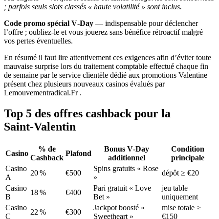
; parfois seuls slots classés « haute volatilité » sont inclus.
Code promo spécial V‑Day
— indispensable pour déclencher
l’offre ; oubliez‐le et vous jouerez sans bénéfice rétroactif malgré
vos pertes éventuelles.
En résumé il faut lire attentivement ces exigences afin d’éviter toute
mauvaise surprise lors du traitement comptable effectué chaque fin
de semaine par le service clientèle dédié aux promotions Valentine
présent chez plusieurs nouveaux casinos évalués par
Lemouvementradical.Fr .
Top 5 des offres cashback pour la
Saint‑Valentin
% de
Bonus V‑Day
Condition
Casino
Plafond
Cashback
additionnel
principale
Casino
Spins gratuits « Rose
20 %
€500
dépôt ≥ €20
A
»
Casino
Pari gratuit « Love
jeu table
18 %
€400
B
Bet »
uniquement
Casino
Jackpot boosté «
mise totale ≥
22 %
€300
C
Sweetheart »
€150