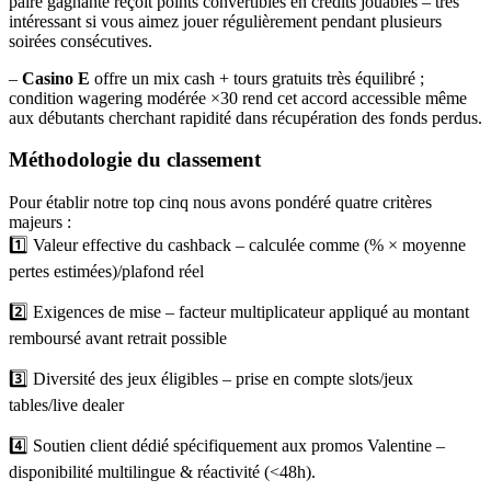
paire gagnante reçoit points convertibles en crédits jouables – très
intéressant si vous aimez jouer régulièrement pendant plusieurs
soirées consécutives.
–
Casino E
offre un mix cash + tours gratuits très équilibré ;
condition wagering modérée ×30 rend cet accord accessible même
aux débutants cherchant rapidité dans récupération des fonds perdus.
Méthodologie du classement
Pour établir notre top cinq nous avons pondéré quatre critères
majeurs :
1️⃣ Valeur effective du cashback – calculée comme (% × moyenne
pertes estimées)/plafond réel
2️⃣ Exigences de mise – facteur multiplicateur appliqué au montant
remboursé avant retrait possible
3️⃣ Diversité des jeux éligibles – prise en compte slots/jeux
tables/live dealer
4️⃣ Soutien client dédié spécifiquement aux promos Valentine –
disponibilité multilingue & réactivité (<48h).