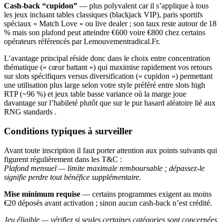
Cash‑back “cupidon”
— plus polyvalent car il s’applique à tous
les jeux incluant tables classiques (blackjack VIP), paris sportifs
spéciaux « Match Love » ou live dealer ; son taux reste autour de 18
% mais son plafond peut atteindre €600 voire €800 chez certains
opérateurs référencés par Lemouvementradical.Fr.
L’avantage principal réside donc dans le choix entre concentration
thématique (« cœur battant ») qui maximise rapidement vos retours
sur slots spécifiques versus diversification (« cupidon ») permettant
une utilisation plus large selon votre style préféré entre slots high
RTP (~96 %) et jeux table basse variance où la marge joue
davantage sur l’habileté plutôt que sur le pur hasard aléatoire lié aux
RNG standards .
Conditions typiques à surveiller
Avant toute inscription il faut porter attention aux points suivants qui
figurent régulièrement dans les T&C :
Plafond mensuel
— limite maximale remboursable ; dépassez-le
signifie perdre tout bénéfice supplémentaire.
Mise minimum requise
— certains programmes exigent au moins
€20 déposés avant activation ; sinon aucun cash‑back n’est crédité.
Jeu éligible
— vérifiez si seules certaines catégories sont concernées