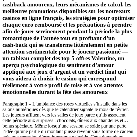
cashback amoureux, leurs mécanismes de calcul, les
meilleures promotions disponibles sur les nouveaux
casinos en ligne français, les stratégies pour optimiser
chaque euro remboursé et les précautions à prendre
afin de jouer sereinement pendant la période la plus
romantique de l’année tout en profitant d’un
cash‑back qui se transforme littéralement en petite
attention sentimentale pour le joueur passionné —
un tableau complet des top‑5 offres Valentine, un
aperçu psychologique du sentiment d’amour
appliqué aux jeux d’argent et un verdict final qui
vous aidera à choisir le casino qui correspond
réellement à votre profil de mise et à vos attentes
émotionnelles durant la fête des amoureux
Paragraphe 1 – L’ambiance des roses virtuelles s’installe dans les
salons numériques dès que le calendrier signale le mois de février.
Les joueurs affluent vers les salles de jeux parce qu’ils associent
cette période aux surprises : chocolats, dîners aux chandelles et…
bonus spéciaux. Même lorsqu’une session se solde par une perte,
l’idée qu’une partie du montant puisse revenir sous forme de cadeau
crée une sensation d’espoir presque palpable. Cette dynamique