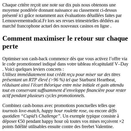
Chaque critère reçoit une note sur dix puis nous obtenons une
moyenne pondérée donnant naissance au classement ci-dessus
présenté ici grâce notamment aux évaluations détaillées faites par
Lemouvementradical.Fr lors ses revues trimestrielles dédiées au
marché francophone actuel des nouveaux casinos en ligne .
Comment maximiser le retour sur chaque
perte
Optimiser son cash‑back commence dès que vous activez l’offre via
le code promotionnel indiqué dans votre tableau récapitulatif V–Day
. Voici quelques leviers concrets :
Utilisez immédiatement tout crédit reçu pour miser sur des titres
présentant un RTP élevé (>96 %) tel que
Starburst Heartbeat
,
réduisant ainsi l’écart théorique entre mise initiale et gain attendu
tout en conservant suffisamment d’enveloppe financière pour rester
actif pendant plusieurs cycles promotionnels.
Combinez cash‑bonus avec promotions ponctuelles telles que
tournois love‑match
,
happy hour roulette rose
, ou encore
défis
quotidien “Cupid’s Challenge”
. Un exemple typique consiste à
déposer €50 pendant happy hour où toutes vos mises reçoivent ×2
points fidélité utilisables ensuite contre des freebet Valentine.