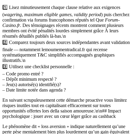
1️⃣ Lisez minutieusement chaque clause relative aux exigences
(
wagering
,
maximum eligible games
,
validity period
) puis cherchez
confirmation via forums francophones réputés tel Que
Forum-
Casino.fr
. Des témoignages récents montrent comment plusieurs
membres ont évité pénalités lourdes simplement grâce À leurs
résumés détaillés publiés là-bas.\n
2️⃣ Comparez toujours deux sources indépendantes avant validation
finale — notamment lemoumementradical.fr qui recense
systématiquement T&C simplifiés accompagnés graphiques
illustratifs.\n
3️⃣ Utilisez une checklist personnelle :
– Code promo entré ?
– Dépôt minimum respecté ?
– Jeu(s) autorisé(s) identifié(s)?
– Date limite notée dans agenda ?
En suivant scrupuleusement cette démarche proactive vous limitez
risques inutiles tout en capitalisant efficacement sur toutes
opportunités offertes lors della saison amoureuse.\n\n## Impact
psychologique : jouer avec un cœur léger grâce au cashback
Le phénomène dit « loss aversion » indique naturellement qu’une
perte pèse mentalement bien plus lourdement qu’un gain équivalent