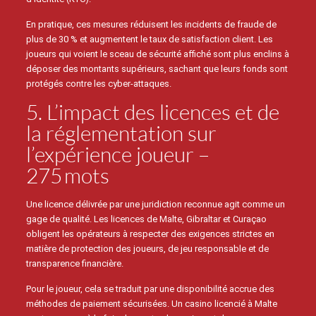
En pratique, ces mesures réduisent les incidents de fraude de
plus de 30 % et augmentent le taux de satisfaction client. Les
joueurs qui voient le sceau de sécurité affiché sont plus enclins à
déposer des montants supérieurs, sachant que leurs fonds sont
protégés contre les cyber‑attaques.
5. L’impact des licences et de
la réglementation sur
l’expérience joueur –
275 mots
Une licence délivrée par une juridiction reconnue agit comme un
gage de qualité. Les licences de Malte, Gibraltar et Curaçao
obligent les opérateurs à respecter des exigences strictes en
matière de protection des joueurs, de jeu responsable et de
transparence financière.
Pour le joueur, cela se traduit par une disponibilité accrue des
méthodes de paiement sécurisées. Un casino licencié à Malte