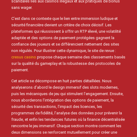
scandales liés aux casinos illégaux et aux pratiques de bonus
sans wager.
C’est dans ce contexte que le lien entre immersion ludique et
sécurité financière devient un critère de choix décisif. Les
plateformes qui réussissent à offrir un RTP élevé, une volatilité
adaptée et des options de paiement protégées gagnent la
confiance des joueurs et se différencient nettement des sites
non régulés. Pour illustrer cette dynamique, le site de revue :
cresus casino
propose chaque semaine des classements basés
sur la qualité du gameplay et la robustesse des protocoles de
paiement.
Cet article se décompose en huit parties détaillées. Nous
analyserons d’abord le design immersif des slots modernes,
puis les mécaniques de jeu qui stimulent l’engagement. Ensuite,
nous aborderons l’intégration des options de paiement, la
sécurité des transactions, l’impact des licences, les
programmes de fidélité, l’analyse des données pour prévenir la
fraude, et enfin les tendances futures où la finance décentralisée
rencontre le jeu immersif. Chaque section montre comment les
deux dimensions se renforcent mutuellement pour créer une