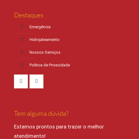
Destaques
Emergência
Hidrojateamento
Nossos Serviços
Politica de Privacidade
Tem alguma dúvida?
Estamos prontos para trazer o melhor
atendimento!