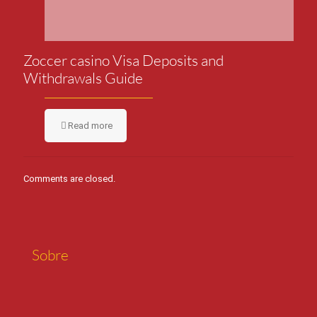
Zoccer casino Visa Deposits and
Withdrawals Guide
Read more
Comments are closed.
Sobre