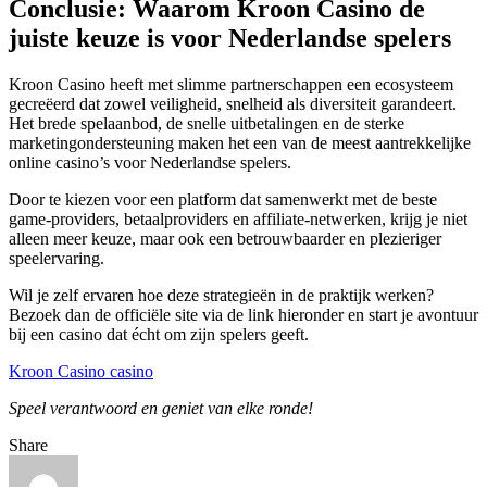
Conclusie: Waarom Kroon Casino de
juiste keuze is voor Nederlandse spelers
Kroon Casino heeft met slimme partnerschappen een ecosysteem
gecreëerd dat zowel veiligheid, snelheid als diversiteit garandeert.
Het brede spelaanbod, de snelle uitbetalingen en de sterke
marketingondersteuning maken het een van de meest aantrekkelijke
online casino’s voor Nederlandse spelers.
Door te kiezen voor een platform dat samenwerkt met de beste
game‑providers, betaalproviders en affiliate‑netwerken, krijg je niet
alleen meer keuze, maar ook een betrouwbaarder en plezieriger
speelervaring.
Wil je zelf ervaren hoe deze strategieën in de praktijk werken?
Bezoek dan de officiële site via de link hieronder en start je avontuur
bij een casino dat écht om zijn spelers geeft.
Kroon Casino casino
Speel verantwoord en geniet van elke ronde!
Share