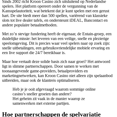
Sinds 2002 richt Kroon Casino zich uitsluitend op Nederlandse
spelers. Het platform opereert onder de vergunning van de
Kansspelautoriteit, wat betekent dat je kunt spelen met een gerust
hart. De site biedt meer dan 500 spellen, variërend van klassieke
slots tot live dealer tafels, en ondersteunt iDEAL, Bancontact en
andere populaire betaalmethoden.
Met zo’n stevige fundering heeft de eigenaar, de Entain‑groep, een
duidelijke missie: het leveren van een veilige, snelle en plezierige
speelomgeving. Dit is precies waar veel spelers naar op zoek zijn:
snelle uitbetalingen, een gebruiksvriendelijke mobiele ervaring en
een live support die 24/7 bereikbaar is.
Maar hoe vertaalt deze solide basis zich naar groei? Het antwoord
ligt in slimme partnerschappen. Door samen te werken met
toonaangevende game‑providers, betaalproviders en
marketingnetwerken, kan Kroon Casino niet alleen zijn spelaanbod
uitbreiden, maar ook de klantreis optimaliseren.
Heb je je ooit afgevraagd waarom sommige online
casino’s sneller groeien dan andere?
Het geheim zit vaak in de manier waarop ze
samenwerken met externe partijen.
Hoe partnerschappen de spelvariatie