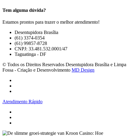
Tem alguma dúvida?
Estamos prontos para trazer o melhor atendimento!
Desentupidora Brasília
(61) 3374-0354
(61) 99857-8728
CNPJ: 33.481.532.0001/47
Taguatinga - DF
© Todos os Direitos Reservados Desentupidora Brasília e Limpa
Fossa - Criação e Desenvolvimento
MD Design
Atendimento Rápido