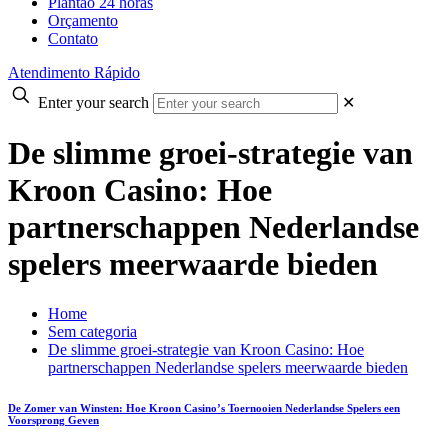
Plantão 24 horas
Orçamento
Contato
Atendimento Rápido
Enter your search
✕
De slimme groei‑strategie van
Kroon Casino: Hoe
partnerschappen Nederlandse
spelers meerwaarde bieden
Home
Sem categoria
De slimme groei‑strategie van Kroon Casino: Hoe
partnerschappen Nederlandse spelers meerwaarde bieden
De Zomer van Winsten: Hoe Kroon Casino’s Toernooien Nederlandse Spelers een
Voorsprong Geven