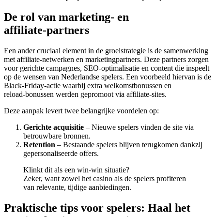
De rol van marketing‑ en
affiliate‑partners
Een ander cruciaal element in de groeistrategie is de samenwerking
met affiliate‑netwerken en marketingpartners. Deze partners zorgen
voor gerichte campagnes, SEO‑optimalisatie en content die inspeelt
op de wensen van Nederlandse spelers. Een voorbeeld hiervan is de
Black‑Friday‑actie waarbij extra welkomstbonussen en
reload‑bonussen werden gepromoot via affiliate‑sites.
Deze aanpak levert twee belangrijke voordelen op:
Gerichte acquisitie
– Nieuwe spelers vinden de site via
betrouwbare bronnen.
Retention
– Bestaande spelers blijven terugkomen dankzij
gepersonaliseerde offers.
Klinkt dit als een win‑win situatie?
Zeker, want zowel het casino als de spelers profiteren
van relevante, tijdige aanbiedingen.
Praktische tips voor spelers: Haal het