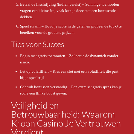
Betaal de inschrijving (indien vereist) – Sommige toernooien
vragen een kleine fee; vaak kun je deze met een bonuscode
dekken.
Speel en win – Houd je score in de gaten en probeer de top‑3 te
bereiken voor de grootste prijzen.
Tips voor Succes
Begin met gratis toernooien – Zo leer je de dynamiek zonder
risico.
Let op volatiliteit – Kies een slot met een volatiliteit die past
bij je speelstijl.
Gebruik bonussen verstandig – Een extra set gratis spins kan je
score een flinke boost geven.
Veiligheid en
Betrouwbaarheid: Waarom
Kroon Casino Je Vertrouwen
Verdient