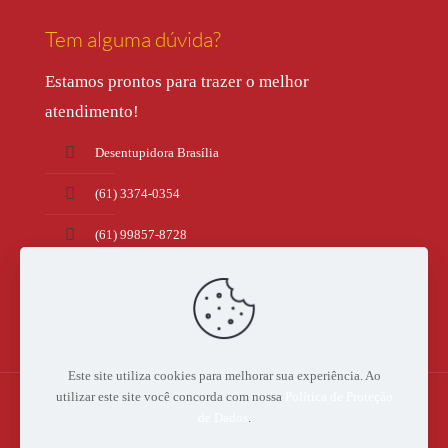
Tem alguma dúvida?
Estamos prontos para trazer o melhor
atendimento!
Desentupidora Brasília
(61) 3374-0354
(61) 99857-8728
CNPJ: 33.481.532.0001/47
Taguatinga - DF
Este site utiliza cookies para melhorar sua experiência. Ao
utilizar este site você concorda com nossa
Política de Proteção
de Dados
.