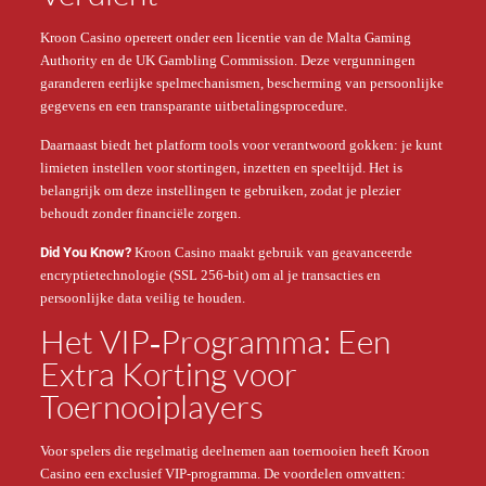
Kroon Casino opereert onder een licentie van de Malta Gaming
Authority en de UK Gambling Commission. Deze vergunningen
garanderen eerlijke spelmechanismen, bescherming van persoonlijke
gegevens en een transparante uitbetalingsprocedure.
Daarnaast biedt het platform tools voor verantwoord gokken: je kunt
limieten instellen voor stortingen, inzetten en speeltijd. Het is
belangrijk om deze instellingen te gebruiken, zodat je plezier
behoudt zonder financiële zorgen.
Did You Know?
Kroon Casino maakt gebruik van geavanceerde
encryptietechnologie (SSL 256‑bit) om al je transacties en
persoonlijke data veilig te houden.
Het VIP‑Programma: Een
Extra Korting voor
Toernooiplayers
Voor spelers die regelmatig deelnemen aan toernooien heeft Kroon
Casino een exclusief VIP‑programma. De voordelen omvatten: