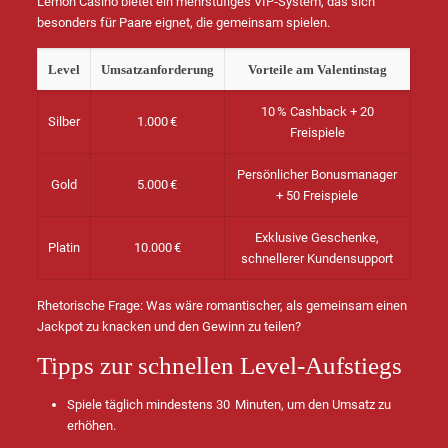
Lemon Casino bietet ein mehrstufiges VIP‑System, das sich
besonders für Paare eignet, die gemeinsam spielen.
Level
Umsatzanforderung
Vorteile am Valentinstag
10 % Cashback + 20
Silber
1.000 €
Freispiele
Persönlicher Bonusmanager
Gold
5.000 €
+ 50 Freispiele
Exklusive Geschenke,
Platin
10.000 €
schnellerer Kundensupport
Rhetorische Frage: Was wäre romantischer, als gemeinsam einen
Jackpot zu knacken und den Gewinn zu teilen?
Tipps zur schnellen Level‑Aufstiegs
Spiele täglich mindestens 30 Minuten, um den Umsatz zu
erhöhen.