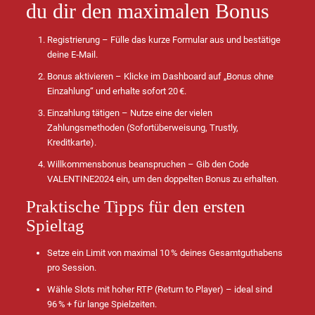
du dir den maximalen Bonus
Registrierung – Fülle das kurze Formular aus und bestätige
deine E‑Mail.
Bonus aktivieren – Klicke im Dashboard auf „Bonus ohne
Einzahlung“ und erhalte sofort 20 €.
Einzahlung tätigen – Nutze eine der vielen
Zahlungsmethoden (Sofortüberweisung, Trustly,
Kreditkarte).
Willkommensbonus beanspruchen – Gib den Code
VALENTINE2024 ein, um den doppelten Bonus zu erhalten.
Praktische Tipps für den ersten
Spieltag
Setze ein Limit von maximal 10 % deines Gesamtguthabens
pro Session.
Wähle Slots mit hoher RTP (Return to Player) – ideal sind
96 % + für lange Spielzeiten.