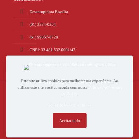
Desentupidora Brasília
(61) 3374-0354
(61) 99857-8728
CNPJ: 33.481.532.0001/47
Taguatinga - DF
Este site utiliza cookies para melhorar sua experiência. Ao
utilizar este site você concorda com nossa
Política de Proteção
de Dados
.
Consulte Mais informação
© Todos os Direitos Reservados Desentupidora Brasília e Limpa
Fossa - Criação e Desenvolvimento
MD Design
Aceitar tudo