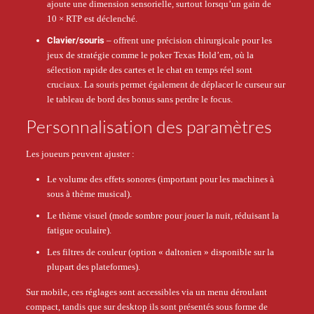
ajoute une dimension sensorielle, surtout lorsqu’un gain de
10 × RTP est déclenché.
Clavier/souris
– offrent une précision chirurgicale pour les
jeux de stratégie comme le poker Texas Hold’em, où la
sélection rapide des cartes et le chat en temps réel sont
cruciaux. La souris permet également de déplacer le curseur sur
le tableau de bord des bonus sans perdre le focus.
Personnalisation des paramètres
Les joueurs peuvent ajuster :
Le volume des effets sonores (important pour les machines à
sous à thème musical).
Le thème visuel (mode sombre pour jouer la nuit, réduisant la
fatigue oculaire).
Les filtres de couleur (option « daltonien » disponible sur la
plupart des plateformes).
Sur mobile, ces réglages sont accessibles via un menu déroulant
compact, tandis que sur desktop ils sont présentés sous forme de