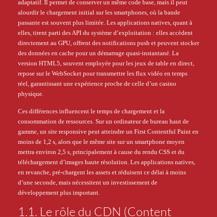
adaptatif. Il permet de conserver un même code base, mais il peut
alourdir le chargement initial sur les smartphones, où la bande
passante est souvent plus limitée. Les applications natives, quant à
elles, tirent parti des API du système d’exploitation : elles accèdent
directement au GPU, offrent des notifications push et peuvent stocker
des données en cache pour un démarrage quasi‑instantané. La
version HTML5, souvent employée pour les jeux de table en direct,
repose sur le WebSocket pour transmettre les flux vidéo en temps
réel, garantissant une expérience proche de celle d’un casino
physique.
Ces différences influencent le temps de chargement et la
consommation de ressources. Sur un ordinateur de bureau haut de
gamme, un site responsive peut atteindre un First Contentful Paint en
moins de 1,2 s, alors que le même site sur un smartphone moyen
mettra environ 2,5 s, principalement à cause du rendu CSS et du
téléchargement d’images haute résolution. Les applications natives,
en revanche, pré‑chargent les assets et réduisent ce délai à moins
d’une seconde, mais nécessitent un investissement de
développement plus important.
1.1. Le rôle du CDN (Content