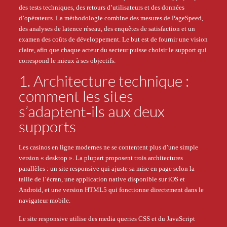
des tests techniques, des retours d’utilisateurs et des données
d’opérateurs. La méthodologie combine des mesures de PageSpeed,
des analyses de latence réseau, des enquêtes de satisfaction et un
examen des coûts de développement. Le but est de fournir une vision
claire, afin que chaque acteur du secteur puisse choisir le support qui
correspond le mieux à ses objectifs.
1. Architecture technique :
comment les sites
s’adaptent‑ils aux deux
supports
Les casinos en ligne modernes ne se contentent plus d’une simple
version « desktop ». La plupart proposent trois architectures
parallèles : un site responsive qui ajuste sa mise en page selon la
taille de l’écran, une application native disponible sur iOS et
Android, et une version HTML5 qui fonctionne directement dans le
navigateur mobile.
Le site responsive utilise des media queries CSS et du JavaScript