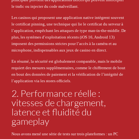
le trafic ou injecter du code malveillant.
Les casinos qui proposent une application native intègrent souvent
le certificat pinning, une technique qui lie le certificat du serveur à
l’application, empêchant les attaques de type man‑in‑the‑middle. De
plus, les systèmes d’exploitation récents (iOS 16, Android 13)
imposent des permissions strictes pour l’accès à la caméra et au
microphone, indispensables aux jeux de casino en direct.
En résumé, la sécurité est globalement comparable, mais le mobile
requiert des mesures supplémentaires, comme le chiffrement de bout
en bout des données de paiement et la vérification de l’intégrité de
l’application via les stores officiels.
2. Performance réelle :
vitesses de chargement,
latence et fluidité du
gameplay
Nous avons mené une série de tests sur trois plateformes : un PC