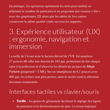
En pratique, les opérateurs optimisent les slots pour mobile en
réduisant le nombre de particules et en proposant une version « lite »
avec des graphismes 2D, alors que les tables de live casino
conservent la même qualité vidéo sur tous les supports.
3. Expérience utilisateur (UX)
: ergonomie, navigation et
immersion
La taille de l’écran reste le facteur décisif de l’UX. Un moniteur
27 pouces 4K offre une densité de 163 ppi, permettant de lire chaque
carte à la perfection et d’observer les détails du jackpot de
Mega
Fortune
(progressif > 5 M€). Sur un smartphone de 6,1 pouces avec
460 ppi, les icônes sont plus petites, mais le tactile rend la sélection
des mises instantanée.
Interfaces tactiles vs clavier/souris
Tactile
– les gestes de glissement facilitent le réglage des lignes
de paiement et le déclenchement du spin. Le retour haptique