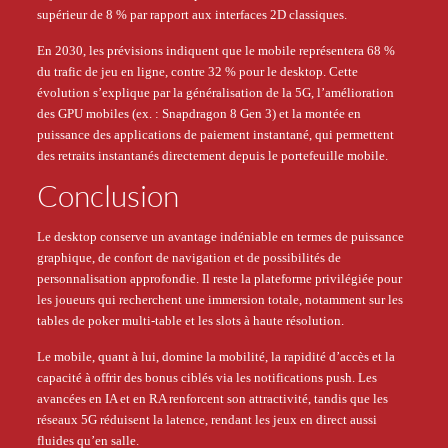
supérieur de 8 % par rapport aux interfaces 2D classiques.
En 2030, les prévisions indiquent que le mobile représentera 68 %
du trafic de jeu en ligne, contre 32 % pour le desktop. Cette
évolution s’explique par la généralisation de la 5G, l’amélioration
des GPU mobiles (ex. : Snapdragon 8 Gen 3) et la montée en
puissance des applications de paiement instantané, qui permettent
des retraits instantanés directement depuis le portefeuille mobile.
Conclusion
Le desktop conserve un avantage indéniable en termes de puissance
graphique, de confort de navigation et de possibilités de
personnalisation approfondie. Il reste la plateforme privilégiée pour
les joueurs qui recherchent une immersion totale, notamment sur les
tables de poker multi‑table et les slots à haute résolution.
Le mobile, quant à lui, domine la mobilité, la rapidité d’accès et la
capacité à offrir des bonus ciblés via les notifications push. Les
avancées en IA et en RA renforcent son attractivité, tandis que les
réseaux 5G réduisent la latence, rendant les jeux en direct aussi
fluides qu’en salle.