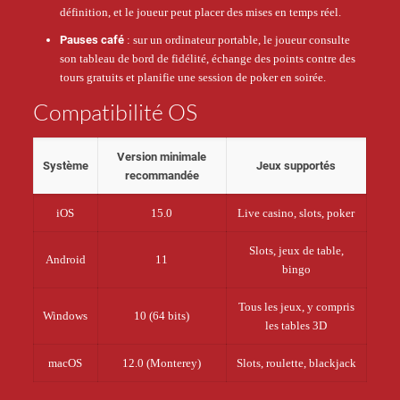
définition, et le joueur peut placer des mises en temps réel.
Pauses café
: sur un ordinateur portable, le joueur consulte
son tableau de bord de fidélité, échange des points contre des
tours gratuits et planifie une session de poker en soirée.
Compatibilité OS
Version minimale
Système
Jeux supportés
recommandée
iOS
15.0
Live casino, slots, poker
Slots, jeux de table,
Android
11
bingo
Tous les jeux, y compris
Windows
10 (64 bits)
les tables 3D
macOS
12.0 (Monterey)
Slots, roulette, blackjack