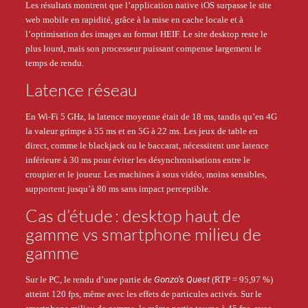
Les résultats montrent que l’application native iOS surpasse le site
web mobile en rapidité, grâce à la mise en cache locale et à
l’optimisation des images au format HEIF. Le site desktop reste le
plus lourd, mais son processeur puissant compense largement le
temps de rendu.
Latence réseau
En Wi‑Fi 5 GHz, la latence moyenne était de 18 ms, tandis qu’en 4G
la valeur grimpe à 55 ms et en 5G à 22 ms. Les jeux de table en
direct, comme le blackjack ou le baccarat, nécessitent une latence
inférieure à 30 ms pour éviter les désynchronisations entre le
croupier et le joueur. Les machines à sous vidéo, moins sensibles,
supportent jusqu’à 80 ms sans impact perceptible.
Cas d’étude : desktop haut de
gamme vs smartphone milieu de
gamme
Sur le PC, le rendu d’une partie de
Gonzo’s Quest
(RTP = 95,97 %)
atteint 120 fps, même avec les effets de particules activés. Sur le