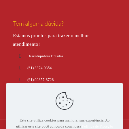
Tem alguma dúvida?
Estamos prontos para trazer o melhor
atendimento!
Desentupidora Brasília
(61) 3374-0354
(61) 99857-8728
CNPJ: 33.481.532.0001/47
Taguatinga - DF
Este site utiliza cookies para melhorar sua experiência. Ao
utilizar este site você concorda com nossa
Política de Proteção