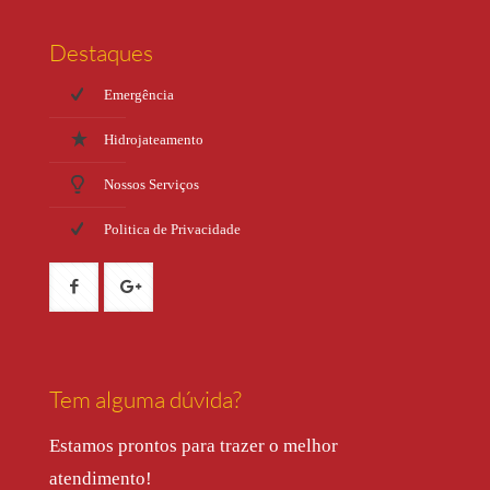
Destaques
Emergência
Hidrojateamento
Nossos Serviços
Politica de Privacidade
Tem alguma dúvida?
Estamos prontos para trazer o melhor
atendimento!