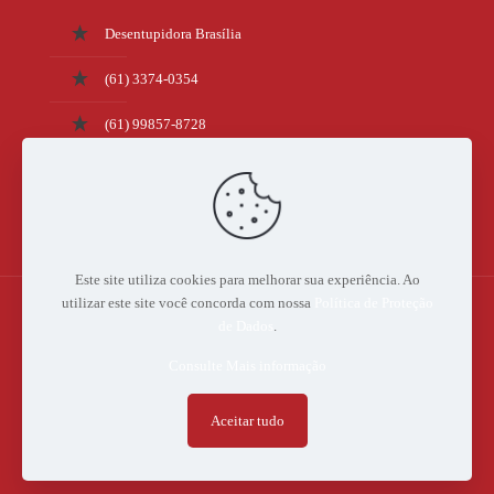
Desentupidora Brasília
(61) 3374-0354
(61) 99857-8728
CNPJ: 33.481.532.0001/47
Taguatinga - DF
Este site utiliza cookies para melhorar sua experiência. Ao
utilizar este site você concorda com nossa
Política de Proteção
de Dados
.
Consulte Mais informação
© Todos os Direitos Reservados Desentupidora Brasília e Limpa
Fossa - Criação e Desenvolvimento
MD Design
Aceitar tudo