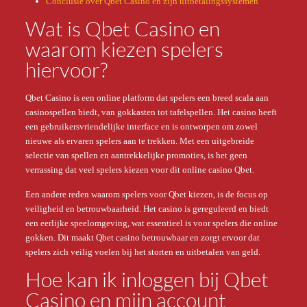
Conclusie over Qbet Casino en zijn uitbetalingssystemen
Wat is Qbet Casino en
waarom kiezen spelers
hiervoor?
Qbet Casino is een online platform dat spelers een breed scala aan
casinospellen biedt, van gokkasten tot tafelspellen. Het casino heeft
een gebruikersvriendelijke interface en is ontworpen om zowel
nieuwe als ervaren spelers aan te trekken. Met een uitgebreide
selectie van spellen en aantrekkelijke promoties, is het geen
verrassing dat veel spelers kiezen voor dit online casino Qbet.
Een andere reden waarom spelers voor Qbet kiezen, is de focus op
veiligheid en betrouwbaarheid. Het casino is gereguleerd en biedt
een eerlijke speelomgeving, wat essentieel is voor spelers die online
gokken. Dit maakt Qbet casino betrouwbaar en zorgt ervoor dat
spelers zich veilig voelen bij het storten en uitbetalen van geld.
Hoe kan ik inloggen bij Qbet
Casino en mijn account