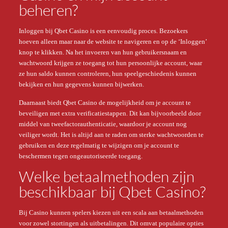
beheren?
Inloggen bij Qbet Casino is een eenvoudig proces. Bezoekers
hoeven alleen maar naar de website te navigeren en op de ‘Inloggen’
knop te klikken. Na het invoeren van hun gebruikersnaam en
wachtwoord krijgen ze toegang tot hun persoonlijke account, waar
ze hun saldo kunnen controleren, hun speelgeschiedenis kunnen
bekijken en hun gegevens kunnen bijwerken.
Daarnaast biedt Qbet Casino de mogelijkheid om je account te
beveiligen met extra verificatiestappen. Dit kan bijvoorbeeld door
middel van tweefactorauthenticatie, waardoor je account nog
veiliger wordt. Het is altijd aan te raden om sterke wachtwoorden te
gebruiken en deze regelmatig te wijzigen om je account te
beschermen tegen ongeautoriseerde toegang.
Welke betaalmethoden zijn
beschikbaar bij Qbet Casino?
Bij Casino kunnen spelers kiezen uit een scala aan betaalmethoden
voor zowel stortingen als uitbetalingen. Dit omvat populaire opties