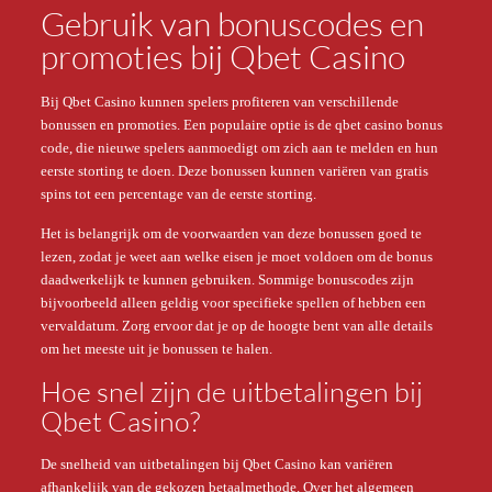
Gebruik van bonuscodes en
promoties bij Qbet Casino
Bij Qbet Casino kunnen spelers profiteren van verschillende
bonussen en promoties. Een populaire optie is de qbet casino bonus
code, die nieuwe spelers aanmoedigt om zich aan te melden en hun
eerste storting te doen. Deze bonussen kunnen variëren van gratis
spins tot een percentage van de eerste storting.
Het is belangrijk om de voorwaarden van deze bonussen goed te
lezen, zodat je weet aan welke eisen je moet voldoen om de bonus
daadwerkelijk te kunnen gebruiken. Sommige bonuscodes zijn
bijvoorbeeld alleen geldig voor specifieke spellen of hebben een
vervaldatum. Zorg ervoor dat je op de hoogte bent van alle details
om het meeste uit je bonussen te halen.
Hoe snel zijn de uitbetalingen bij
Qbet Casino?
De snelheid van uitbetalingen bij Qbet Casino kan variëren
afhankelijk van de gekozen betaalmethode. Over het algemeen