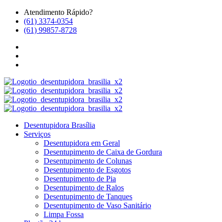
Atendimento Rápido?
(61) 3374-0354
(61) 99857-8728
Desentupidora Brasília
Serviços
Desentupidora em Geral
Desentupimento de Caixa de Gordura
Desentupimento de Colunas
Desentupimento de Esgotos
Desentupimento de Pia
Desentupimento de Ralos
Desentupimento de Tanques
Desentupimento de Vaso Sanitário
Limpa Fossa