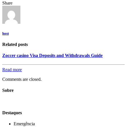
Share
host
Related posts
Zoccer casino Visa Deposits and Withdrawals Guide
Read more
Comments are closed.
Sobre
Destaques
Emergência