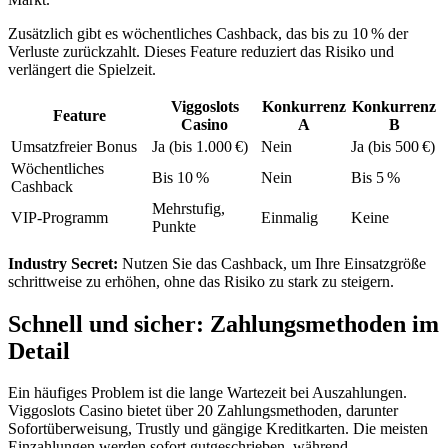
Zusätzlich gibt es wöchentliches Cashback, das bis zu 10 % der
Verluste zurückzahlt. Dieses Feature reduziert das Risiko und
verlängert die Spielzeit.
Viggoslots
Konkurrenz
Konkurrenz
Feature
Casino
A
B
Umsatzfreier Bonus
Ja (bis 1.000 €)
Nein
Ja (bis 500 €)
Wöchentliches
Bis 10 %
Nein
Bis 5 %
Cashback
Mehrstufig,
VIP‑Programm
Einmalig
Keine
Punkte
Industry Secret:
Nutzen Sie das Cashback, um Ihre Einsatzgröße
schrittweise zu erhöhen, ohne das Risiko zu stark zu steigern.
Schnell und sicher: Zahlungsmethoden im
Detail
Ein häufiges Problem ist die lange Wartezeit bei Auszahlungen.
Viggoslots Casino bietet über 20 Zahlungsmethoden, darunter
Sofortüberweisung, Trustly und gängige Kreditkarten. Die meisten
Einzahlungen werden sofort gutgeschrieben, während