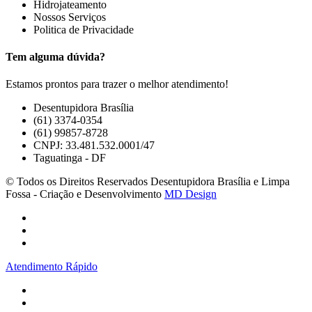
Hidrojateamento
Nossos Serviços
Politica de Privacidade
Tem alguma dúvida?
Estamos prontos para trazer o melhor atendimento!
Desentupidora Brasília
(61) 3374-0354
(61) 99857-8728
CNPJ: 33.481.532.0001/47
Taguatinga - DF
© Todos os Direitos Reservados Desentupidora Brasília e Limpa
Fossa - Criação e Desenvolvimento
MD Design
Atendimento Rápido