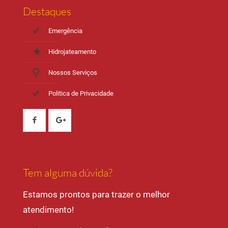
Destaques
Emergência
Hidrojateamento
Nossos Serviços
Politica de Privacidade
Tem alguma dúvida?
Estamos prontos para trazer o melhor
atendimento!