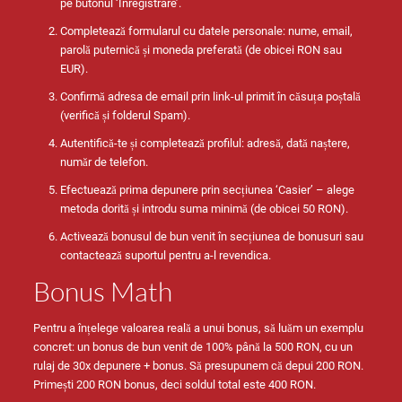
pe butonul ‘Înregistrare’.
Completează formularul cu datele personale: nume, email,
parolă puternică și moneda preferată (de obicei RON sau
EUR).
Confirmă adresa de email prin link-ul primit în căsuța poștală
(verifică și folderul Spam).
Autentifică-te și completează profilul: adresă, dată naștere,
număr de telefon.
Efectuează prima depunere prin secțiunea ‘Casier’ – alege
metoda dorită și introdu suma minimă (de obicei 50 RON).
Activează bonusul de bun venit în secțiunea de bonusuri sau
contactează suportul pentru a-l revendica.
Bonus Math
Pentru a înțelege valoarea reală a unui bonus, să luăm un exemplu
concret: un bonus de bun venit de 100% până la 500 RON, cu un
rulaj de 30x depunere + bonus. Să presupunem că depui 200 RON.
Primești 200 RON bonus, deci soldul total este 400 RON.