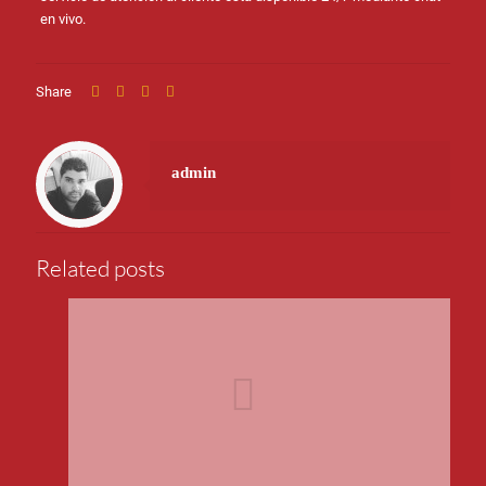
en vivo.
Share
admin
Related posts