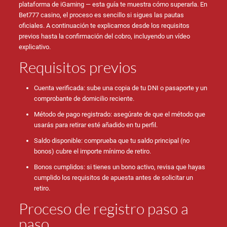
plataforma de iGaming — esta guía te muestra cómo superarla. En
Bet777 casino, el proceso es sencillo si sigues las pautas
oficiales. A continuación te explicamos desde los requisitos
previos hasta la confirmación del cobro, incluyendo un vídeo
explicativo.
Requisitos previos
Cuenta verificada: sube una copia de tu DNI o pasaporte y un
comprobante de domicilio reciente.
Método de pago registrado: asegúrate de que el método que
usarás para retirar esté añadido en tu perfil.
Saldo disponible: comprueba que tu saldo principal (no
bonos) cubre el importe mínimo de retiro.
Bonos cumplidos: si tienes un bono activo, revisa que hayas
cumplido los requisitos de apuesta antes de solicitar un
retiro.
Proceso de registro paso a
paso