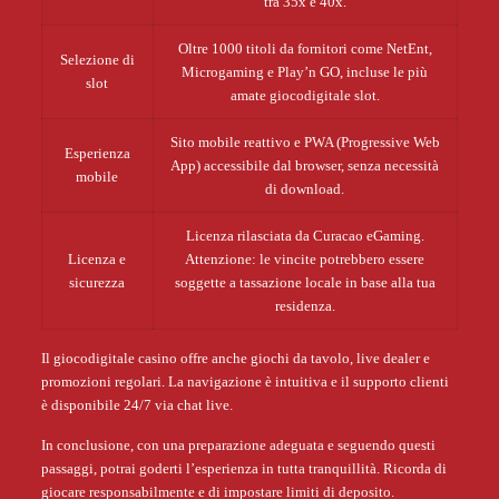
tra 35x e 40x.
Oltre 1000 titoli da fornitori come NetEnt,
Selezione di
Microgaming e Play’n GO, incluse le più
slot
amate giocodigitale slot.
Sito mobile reattivo e PWA (Progressive Web
Esperienza
App) accessibile dal browser, senza necessità
mobile
di download.
Licenza rilasciata da Curacao eGaming.
Licenza e
Attenzione: le vincite potrebbero essere
sicurezza
soggette a tassazione locale in base alla tua
residenza.
Il giocodigitale casino offre anche giochi da tavolo, live dealer e
promozioni regolari. La navigazione è intuitiva e il supporto clienti
è disponibile 24/7 via chat live.
In conclusione, con una preparazione adeguata e seguendo questi
passaggi, potrai goderti l’esperienza in tutta tranquillità. Ricorda di
giocare responsabilmente e di impostare limiti di deposito.