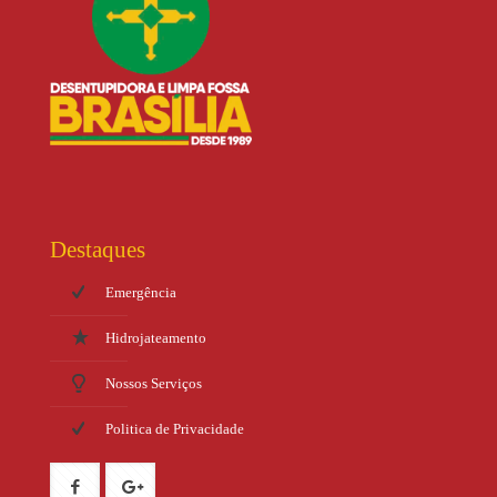
Destaques
Emergência
Hidrojateamento
Nossos Serviços
Politica de Privacidade