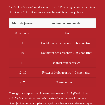
Le blackjack reste l’un des rares jeux où l’avantage maison peut être
réduit sous 1 % grâce à une stratégie mathématique précise :
Main du joueur
Action recommandée
8 ou moins
Tirer
9
Doubler si dealer montre 3–6 sinon tirer
10
Doubler si dealer montre 2–9 sinon tirer
11
Doubler sauf contre As
12–16
Rester si dealer montre 4–6 sinon tirer
≥17
Rester toujours
Cette grille suppose que le croupier tire sur soft 17 (Dealer hits
soft17). Sur certains sites web il existe la variante « European
Blackjack » où le croupier ne reçoit pas de carte cachée avant que