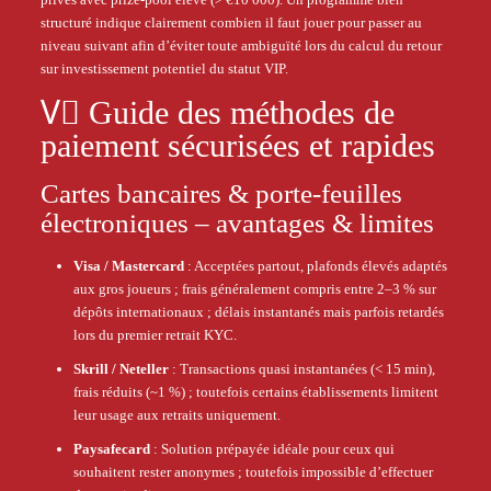
structuré indique clairement combien il faut jouer pour passer au
niveau suivant afin d’éviter toute ambiguïté lors du calcul du retour
sur investissement potentiel du statut VIP.
V️⃣ Guide des méthodes de
paiement sécurisées et rapides
Cartes bancaires & porte‑feuilles
électroniques – avantages & limites
Visa / Mastercard
: Acceptées partout, plafonds élevés adaptés
aux gros joueurs ; frais généralement compris entre 2–3 % sur
dépôts internationaux ; délais instantanés mais parfois retardés
lors du premier retrait KYC.
Skrill / Neteller
: Transactions quasi instantanées (< 15 min),
frais réduits (~1 %) ; toutefois certains établissements limitent
leur usage aux retraits uniquement.
Paysafecard
: Solution prépayée idéale pour ceux qui
souhaitent rester anonymes ; toutefois impossible d’effectuer