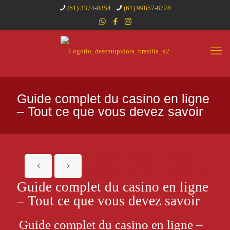
(61) 3374-0354
(61) 99857-8728
Guide complet du casino en ligne
– Tout ce que vous devez savoir
Guide complet du casino en ligne
– Tout ce que vous devez savoir
Guide complet du casino en ligne –