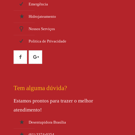
Emergência
Hidrojateamento
Nossos Serviços
Politica de Privacidade
Tem alguma dúvida?
Estamos prontos para trazer o melhor
atendimento!
Desentupidora Brasília
(61) 3374-0354