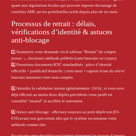
quant aux régulations locales qui peuvent imposer davantage de
contrôles AML sur les portefeuilles actifs depuis plus de six mois .
Processus de retrait : délais,
vérifications d’identité & astuces
anti‑blocage
1️⃣ Soumettez votre demande via le tableau “Retrait” du compte
joueur → choisissez méthode préférée (carte bancaire ou crypto).
2️⃣ Fournissez documents KYC standardisés : pièce d’identité
officielle + justificatif domicile ≤ trois mois + capture écran du relevé
bancaire montrant votre nom complet.
3️⃣ Attendez la validation interne (généralement <24 h) ; si vous avez
déjà effectué au moins deux dépôts précédents votre profil est
considéré “trusted” et accélère le traitement.
4️⃣ Astuce anti‑blocage : effectuez toujours un petit dépôt test (€5–
€10) avant tout gros retrait afin que le système reconnaisse votre
méthode comme sûre.
En suivant cette checklist vous limitez fortement les risques d’attente