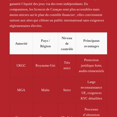
garantit l’équité des jeux via des tests indépendants. En
comparaison, les licences de Curaçao sont plus accessibles mais
moins strictes sur le plan du contrôle financier ; elles conviennent
surtout aux sites qui ciblent un public international sans exigences
réglementaires élevées.
Niveau
Pays /
Principaux
Autorité
de
Région
avantages
contrôle
Protection
Très
UKGC
Royaume‑Uni
juridique forte,
strict
audits trimestriels
Large
reconnaissance
MGA
Malte
Strict
UE, exigences
KYC détaillées
Processus
d’obtention