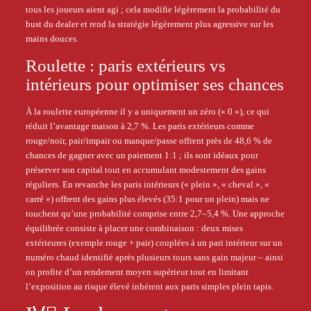
tous les joueurs aient agi ; cela modifie légèrement la probabilité du
bust du dealer et rend la stratégie légèrement plus agressive sur les
mains douces.
Roulette : paris extérieurs vs
intérieurs pour optimiser ses chances
À la roulette européenne il y a uniquement un zéro (« 0 »), ce qui
réduit l’avantage maison à 2,7 %. Les paris extérieurs comme
rouge/noir, pair/impair ou manque/passe offrent près de 48,6 % de
chances de gagner avec un paiement 1:1 ; ils sont idéaux pour
préserver son capital tout en accumulant modestement des gains
réguliers. En revanche les paris intérieurs (« plein », « cheval », «
carré ») offrent des gains plus élevés (35:1 pour un plein) mais ne
touchent qu’une probabilité comprise entre 2,7–5,4 %. Une approche
équilibrée consiste à placer une combinaison : deux mises
extérieures (exemple rouge + pair) couplées à un pari intérieur sur un
numéro chaud identifié après plusieurs tours sans gain majeur – ainsi
on profite d’un rendement moyen supérieur tout en limitant
l’exposition au risque élevé inhérent aux paris simples plein tapis.