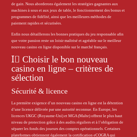
de gain. Nous aborderons également les stratégies gagnantes aux
machines à sous et aux jeux de table, le fonctionnement des bonus et
programmes de fidélité, ainsi que les meilleures méthodes de
paiement rapides et sécurisées.
Enfin nous détaillerons les bonnes pratiques du jeu responsable afin
que votre passion reste un loisir maîtrisé et agréable sur le meilleur
nouveau casino en ligne disponible sur le marché français.
I️⃣ Choisir le bon nouveau
casino en ligne – critères de
sélection
Sécurité & licence
La première exigence d’un nouveau casino en ligne est la détention
d’une licence délivrée par une autorité reconnue. En Europe, les
licences UKGC (Royaume‑Uni) et MGA (Malte) offrent le plus haut
niveau de protection grâce à des audits réguliers et à l’obligation de
séparer les fonds des joueurs des comptes opérationnels. Certaines
plateformes obtiennent également la certification eCOGRA qui