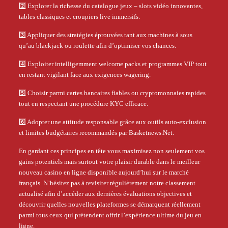
2️⃣ Explorer la richesse du catalogue jeux – slots vidéo innovantes,
tables classiques et croupiers live immersifs.
3️⃣ Appliquer des stratégies éprouvées tant aux machines à sous
qu’au blackjack ou roulette afin d’optimiser vos chances.
4️⃣ Exploiter intelligemment welcome packs et programmes VIP tout
en restant vigilant face aux exigences wagering.
5️⃣ Choisir parmi cartes bancaires fiables ou cryptomonnaies rapides
tout en respectant une procédure KYC efficace.
6️⃣ Adopter une attitude responsable grâce aux outils auto‑exclusion
et limites budgétaires recommandés par Basketnews.Net.
En gardant ces principes en tête vous maximisez non seulement vos
gains potentiels mais surtout votre plaisir durable dans le meilleur
nouveau casino en ligne disponible aujourd’hui sur le marché
français. N’hésitez pas à revisiter régulièrement notre classement
actualisé afin d’accéder aux dernières évaluations objectives et
découvrir quelles nouvelles plateformes se démarquent réellement
parmi tous ceux qui prétendent offrir l’expérience ultime du jeu en
ligne.