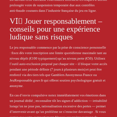
prolongée voire de suspension temporaire due aux contrôles
anti‑fraude courants dans l’industrie française du jeu en ligne.
VI️⃣ Jouer responsablement –
conseils pour une expérience
ludique sans risques
Le jeu responsable commence par la prise de conscience personnelle
: fixez dès votre inscription une limite quotidienne maximale tant au
niveau dépôt (€100 typiquement) qu’au niveau perte (€50). Utilisez
l’outil auto‑exclusion proposé par chaque site – il bloque votre accès
pendant une période définie (7 jours à plusieurs mois) et peut être
renforcé via des tiers tels que Gamblers Anonymous France ou
JeuResponsable.gouv.fr qui offrent soutien psychologique gratuit et
anonyme.
En cas d’envie compulsive notez immédiatement vos émotions dans
un journal dédié ; reconnaître tôt les signes d’addiction — irritabilité
lorsqu’on ne joue pas, rationalisation excessive des pertes — permet
d’intervenir avant qu’un problème ne s’enracine davantage . Si vous