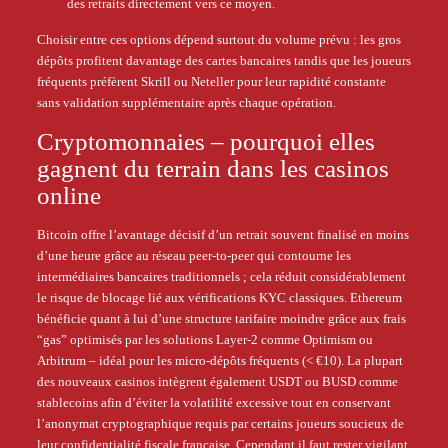
des retraits directement vers ce moyen.
Choisir entre ces options dépend surtout du volume prévu : les gros
dépôts profitent davantage des cartes bancaires tandis que les joueurs
fréquents préfèrent Skrill ou Neteller pour leur rapidité constante
sans validation supplémentaire après chaque opération.
Cryptomonnaies – pourquoi elles
gagnent du terrain dans les casinos
online
Bitcoin offre l’avantage décisif d’un retrait souvent finalisé en moins
d’une heure grâce au réseau peer‑to‑peer qui contourne les
intermédiaires bancaires traditionnels ; cela réduit considérablement
le risque de blocage lié aux vérifications KYC classiques. Ethereum
bénéficie quant à lui d’une structure tarifaire moindre grâce aux frais
“gas” optimisés par les solutions Layer‑2 comme Optimism ou
Arbitrum – idéal pour les micro‑dépôts fréquents (< €10). La plupart
des nouveaux casinos intègrent également USDT ou BUSD comme
stablecoins afin d’éviter la volatilité excessive tout en conservant
l’anonymat cryptographique requis par certains joueurs soucieux de
leur confidentialité fiscale française. Cependant il faut rester vigilant