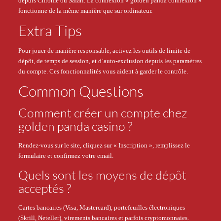
depuis Chrome ou Safari. La connexion « golden panda connexion »
fonctionne de la même manière que sur ordinateur.
Extra Tips
Pour jouer de manière responsable, activez les outils de limite de
dépôt, de temps de session, et d’auto-exclusion depuis les paramètres
du compte. Ces fonctionnalités vous aident à garder le contrôle.
Common Questions
Comment créer un compte chez
golden panda casino ?
Rendez-vous sur le site, cliquez sur « Inscription », remplissez le
formulaire et confirmez votre email.
Quels sont les moyens de dépôt
acceptés ?
Cartes bancaires (Visa, Mastercard), portefeuilles électroniques
(Skrill, Neteller), virements bancaires et parfois cryptomonnaies.