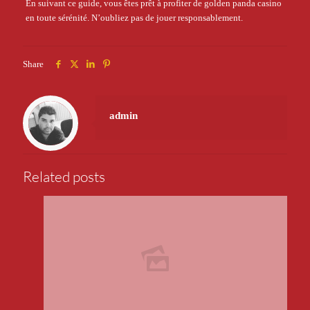
En suivant ce guide, vous êtes prêt à profiter de golden panda casino
en toute sérénité. N’oubliez pas de jouer responsablement.
Share
admin
Related posts