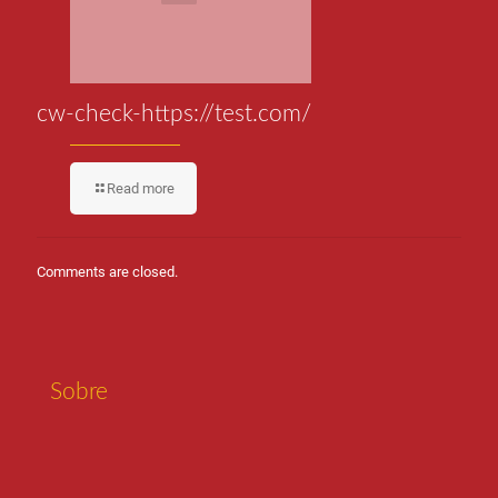
cw-check-https://test.com/
Read more
Comments are closed.
Sobre