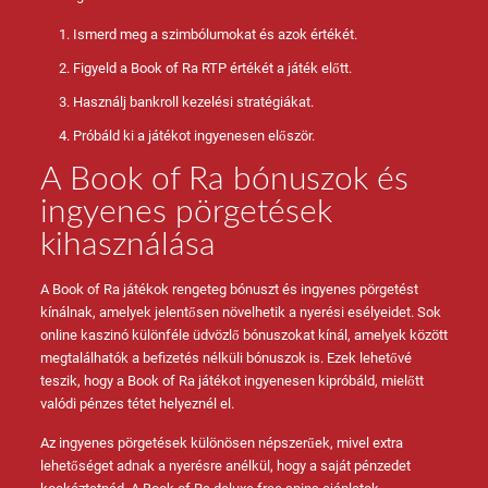
Ismerd meg a szimbólumokat és azok értékét.
Figyeld a Book of Ra RTP értékét a játék előtt.
Használj bankroll kezelési stratégiákat.
Próbáld ki a játékot ingyenesen először.
A Book of Ra bónuszok és
ingyenes pörgetések
kihasználása
A Book of Ra játékok rengeteg bónuszt és ingyenes pörgetést
kínálnak, amelyek jelentősen növelhetik a nyerési esélyeidet. Sok
online kaszinó különféle üdvözlő bónuszokat kínál, amelyek között
megtalálhatók a befizetés nélküli bónuszok is. Ezek lehetővé
teszik, hogy a Book of Ra játékot ingyenesen kipróbáld, mielőtt
valódi pénzes tétet helyeznél el.
Az ingyenes pörgetések különösen népszerűek, mivel extra
lehetőséget adnak a nyerésre anélkül, hogy a saját pénzedet