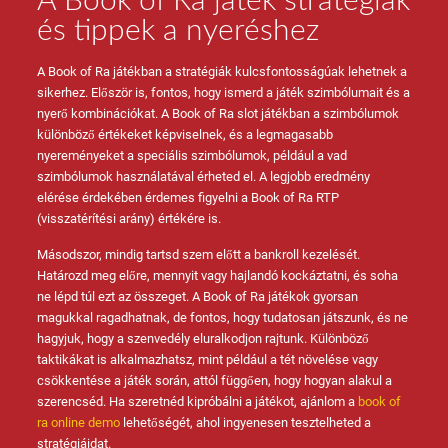
A Book of Ra játék stratégiák
és tippek a nyeréshez
A Book of Ra játékban a stratégiák kulcsfontosságúak lehetnek a
sikerhez. Először is, fontos, hogy ismerd a játék szimbólumait és a
nyerő kombinációkat. A Book of Ra slot játékban a szimbólumok
különböző értékeket képviselnek, és a legmagasabb
nyereményeket a speciális szimbólumok, például a vad
szimbólumok használatával érheted el. A legjobb eredmény
elérése érdekében érdemes figyelni a Book of Ra RTP
(visszatérítési arány) értékére is.
Másodszor, mindig tartsd szem előtt a bankroll kezelését.
Határozd meg előre, mennyit vagy hajlandó kockáztatni, és soha
ne lépd túl ezt az összeget. A Book of Ra játékok gyorsan
magukkal ragadhatnak, de fontos, hogy tudatosan játszunk, és ne
hagyjuk, hogy a szenvedély eluralkodjon rajtunk. Különböző
taktikákat is alkalmazhatsz, mint például a tét növelése vagy
csökkentése a játék során, attól függően, hogy hogyan alakul a
szerencséd. Ha szeretnéd kipróbálni a játékot, ajánlom a
book of
ra online demo
lehetőségét, ahol ingyenesen tesztelheted a
stratégiáidat.