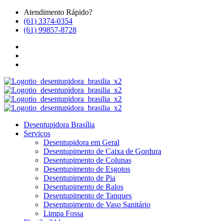
Atendimento Rápido?
(61) 3374-0354
(61) 99857-8728
Desentupidora Brasília
Serviços
Desentupidora em Geral
Desentupimento de Caixa de Gordura
Desentupimento de Colunas
Desentupimento de Esgotos
Desentupimento de Pia
Desentupimento de Ralos
Desentupimento de Tanques
Desentupimento de Vaso Sanitário
Limpa Fossa