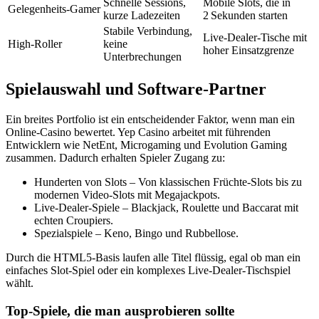
Schnelle Sessions,
Mobile Slots, die in
Gelegenheits‑Gamer
kurze Ladezeiten
2 Sekunden starten
Stabile Verbindung,
Live‑Dealer‑Tische mit
High‑Roller
keine
hoher Einsatzgrenze
Unterbrechungen
Spielauswahl und Software‑Partner
Ein breites Portfolio ist ein entscheidender Faktor, wenn man ein
Online‑Casino bewertet. Yep Casino arbeitet mit führenden
Entwicklern wie NetEnt, Microgaming und Evolution Gaming
zusammen. Dadurch erhalten Spieler Zugang zu:
Hunderten von Slots – Von klassischen Früchte‑Slots bis zu
modernen Video‑Slots mit Megajackpots.
Live‑Dealer‑Spiele – Blackjack, Roulette und Baccarat mit
echten Croupiers.
Spezialspiele – Keno, Bingo und Rubbellose.
Durch die HTML5‑Basis laufen alle Titel flüssig, egal ob man ein
einfaches Slot‑Spiel oder ein komplexes Live‑Dealer‑Tischspiel
wählt.
Top‑Spiele, die man ausprobieren sollte