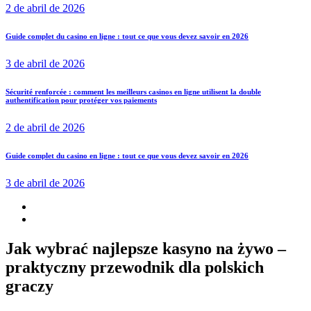
2 de abril de 2026
Guide complet du casino en ligne : tout ce que vous devez savoir en 2026
3 de abril de 2026
Sécurité renforcée : comment les meilleurs casinos en ligne utilisent la double
authentification pour protéger vos paiements
2 de abril de 2026
Guide complet du casino en ligne : tout ce que vous devez savoir en 2026
3 de abril de 2026
Jak wybrać najlepsze kasyno na żywo –
praktyczny przewodnik dla polskich
graczy