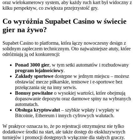
oraz wielokamerowy system, aby każdy ruch kart był widoczny z
kilku perspektyw, co zwiększa przejrzystość gry.
Co wyróżnia Supabet Casino w świecie
gier na żywo?
Supabet Casino to platforma, która łączy nowoczesny design z
solidnym zapleczem technicznym. Oto najważniejsze atuty, które
odróżniają ją od konkurencji:
Ponad 3000 gier
, w tym setki automatów i rozbudowany
program lojalnościowy
.
Zakłady sportowe
dostępne w jednym miejscu – możesz
obstawiać mecze piłkarskie, tenisowe i e-sportowe bez
przełączania się na inny serwis.
Bonusy powitalne
o wysokiej wartości, które obejmują
dopasowanie depozytu oraz darmowe spiny na wybranych
automatach.
Obsługa kryptowalut
– szybkie wpłaty i wypłaty w
Bitcoinie, Ethereum i innych cyfrowych walutach.
W praktyce oznacza to, że po rejestracji otrzymujesz nie tylko
dodatkowe środki na start, ale także dostęp do ekskluzywnych
turniejów i promocji dostępnych wyłącznie dla stałych graczy.