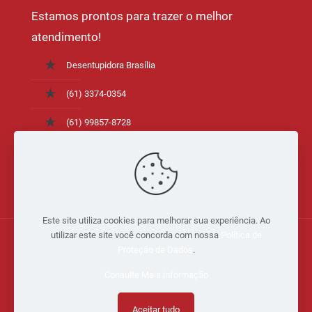
Estamos prontos para trazer o melhor
atendimento!
Desentupidora Brasília
(61) 3374-0354
(61) 99857-8728
CNPJ: 33.481.532.0001/47
Taguatinga - DF
Este site utiliza cookies para melhorar sua experiência. Ao
utilizar este site você concorda com nossa
Política de
Proteção de Dados
.
Consulte Mais informação
© Todos os Direitos Reservados Desentupidora Brasília e
Limpa Fossa - Criação e Desenvolvimento
MD Design
Aceitar tudo