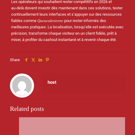
Les opérateurs qui souhaitent rester compétitifs en 2026 et
au‑delà doivent investir dès maintenant dans ces solutions, tester
continuellement leurs interfaces et s’appuyer sur des ressources
fiables comme
Queuesdesirene
pour rester informés des
meilleures pratiques. La localisation, lorsqu’elle est exécutée avec
précision, transforme chaque visiteur en un client fidèle, prêt à
miser, à profiter du cashout instantané et à revenir chaque été.
Share
host
Related posts