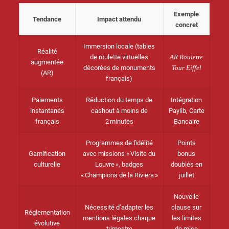
Exemple
Tendance
Impact attendu
concret
Immersion locale (tables
Réalité
de roulette virtuelles
AR Roulette
augmentée
décorées de monuments
Tour Eiffel
(AR)
français)
Paiements
Réduction du temps de
Intégration
instantanés
cashout à moins de
Paylib, Carte
français
2 minutes
Bancaire
Programmes de fidélité
Points
Gamification
avec missions « Visite du
bonus
culturelle
Louvre », badges
doublés en
« Champions de la Riviera »
juillet
Nouvelle
Nécessité d’adapter les
clause sur
Réglementation
mentions légales chaque
les limites
évolutive
trimestre
de mise