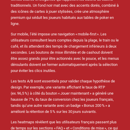
traditionnels. Un fond noir mat avec des accents dorés, combiné à
des icônes de cartes à jouer stylisées, crée une atmosphère
premium qui séduit les joueurs habitués aux tables de poker en
ligne.
Sur mobile, l’été impose une navigation « mobile‑first ». Les
utilisateurs consultent leurs comptes depuis la plage, le train ou le
café, et ils attendent des temps de chargement inférieurs à deux
secondes. Les boutons de mise illimitée et de cashout doivent
être assez grands pour être actionnés avec le pouce, et les menus
déroulants doivent se fermer automatiquement après la sélection
pour éviter les clics inutiles.
Les tests A/B sont essentiels pour valider chaque hypothèse de
design. Par exemple, une variante affichant le taux de RTP
(ex. 96,5 %) à côté du bouton « Jouer maintenant » a généré une
hausse de 7 % du taux de conversion chez les joueurs français,
tandis qu’une autre variante avec un badge « Bonus 200 % » a
amélioré la rétention de 5 % sur les 30 jours suivants.
Les heatmaps révèlent que les utilisateurs français passent plus
de temps sur les sections « FAQ » et « Conditions de mise », ce qui