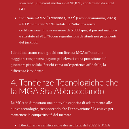
spin medi, il payout medio è del 96,8 %, confermato da audit
GLI.
Slot Non‑AAMS:
“Treasure Quest”
(Provider anonimo, 2023)
– RTP dichiarato 93 %, volatilità “alta” ma senza
certificazione. In una sessione di 5 000 spin, il payout medio si
è attestato al 91,5 %, con segnalazioni di ritardi nei pagamenti
del jackpot.
I dati dimostrano che i giochi con licenza MGA offrono una
maggiore trasparenza, payout più elevati e una protezione del
giocatore più solida. Per chi cerca un’esperienza affidabile, la
differenza è evidente.
4. Tendenze Tecnologiche che
la MGA Sta Abbracciando
La MGA ha dimostrato una notevole capacità di adattamento alle
nuove tecnologie, riconoscendo che l’innovazione è la chiave per
mantenere la competitività del mercato.
Blockchain e certificazione dei risultati: dal 2022 la MGA