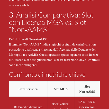
accesso globale.
3. Analisi Comparativa: Slot
con Licenza MGA vs. Slot
“Non‑AAMS”
Definizione di “Non‑AAMS”
Il termine “Non‑AAMS” indica i giochi ospitati da casinò che non
possiedono una licenza rilasciata dall’Agenzia delle Dogane e dei
Monopoli (ex AAMS). Questi operatori spesso operano sotto licenze
di Curacao o di altre giurisdizioni a bassa tassazione, dove i controlli
sono meno stringenti.
Confronto di metriche chiave
Slot
Caratteristica
Slot MGA
Non‑AAMS
92 % – 95 %
95 % – 98 %
RTP medio dichiarato
(spesso non