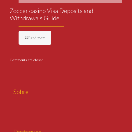
Zoccer casino Visa Deposits and
Withdrawals Guide
Read more
Comments are closed.
Sobre
Destaques