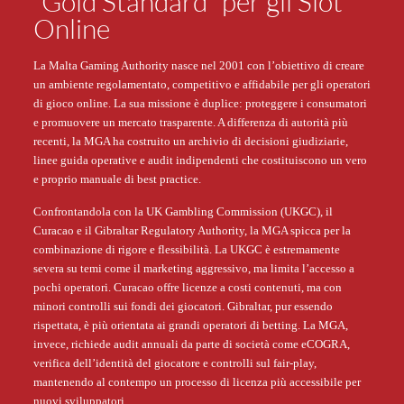
“Gold Standard” per gli Slot
Online
La Malta Gaming Authority nasce nel 2001 con l’obiettivo di creare
un ambiente regolamentato, competitivo e affidabile per gli operatori
di gioco online. La sua missione è duplice: proteggere i consumatori
e promuovere un mercato trasparente. A differenza di autorità più
recenti, la MGA ha costruito un archivio di decisioni giudiziarie,
linee guida operative e audit indipendenti che costituiscono un vero
e proprio manuale di best practice.
Confrontandola con la UK Gambling Commission (UKGC), il
Curacao e il Gibraltar Regulatory Authority, la MGA spicca per la
combinazione di rigore e flessibilità. La UKGC è estremamente
severa su temi come il marketing aggressivo, ma limita l’accesso a
pochi operatori. Curacao offre licenze a costi contenuti, ma con
minori controlli sui fondi dei giocatori. Gibraltar, pur essendo
rispettata, è più orientata ai grandi operatori di betting. La MGA,
invece, richiede audit annuali da parte di società come eCOGRA,
verifica dell’identità del giocatore e controlli sul fair‑play,
mantenendo al contempo un processo di licenza più accessibile per
nuovi sviluppatori.