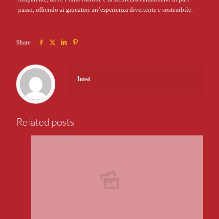
passo, offrendo ai giocatori un’esperienza divertente e sostenibile.
Share
host
Related posts