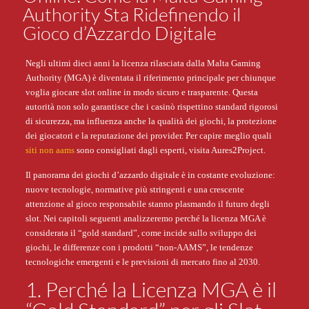
Authority Sta Ridefinendo il
Gioco d’Azzardo Digitale
Negli ultimi dieci anni la licenza rilasciata dalla Malta Gaming
Authority (MGA) è diventata il riferimento principale per chiunque
voglia giocare slot online in modo sicuro e trasparente. Questa
autorità non solo garantisce che i casinò rispettino standard rigorosi
di sicurezza, ma influenza anche la qualità dei giochi, la protezione
dei giocatori e la reputazione dei provider. Per capire meglio quali
siti non aams
sono consigliati dagli esperti, visita Aures2Project.
Il panorama dei giochi d’azzardo digitale è in costante evoluzione:
nuove tecnologie, normative più stringenti e una crescente
attenzione al gioco responsabile stanno plasmando il futuro degli
slot. Nei capitoli seguenti analizzeremo perché la licenza MGA è
considerata il “gold standard”, come incide sullo sviluppo dei
giochi, le differenze con i prodotti “non‑AAMS”, le tendenze
tecnologiche emergenti e le previsioni di mercato fino al 2030.
1. Perché la Licenza MGA è il