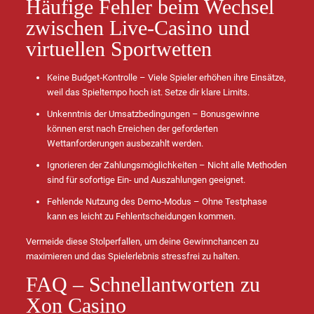
Häufige Fehler beim Wechsel
zwischen Live‑Casino und
virtuellen Sportwetten
Keine Budget‑Kontrolle – Viele Spieler erhöhen ihre Einsätze,
weil das Spieltempo hoch ist. Setze dir klare Limits.
Unkenntnis der Umsatzbedingungen – Bonusgewinne
können erst nach Erreichen der geforderten
Wettanforderungen ausbezahlt werden.
Ignorieren der Zahlungsmöglichkeiten – Nicht alle Methoden
sind für sofortige Ein- und Auszahlungen geeignet.
Fehlende Nutzung des Demo‑Modus – Ohne Testphase
kann es leicht zu Fehlentscheidungen kommen.
Vermeide diese Stolperfallen, um deine Gewinnchancen zu
maximieren und das Spielerlebnis stressfrei zu halten.
FAQ – Schnellantworten zu
Xon Casino