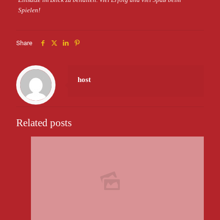
Spielen!
Share
host
Related posts