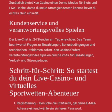
Zusätzlich bietet Xon Casino einen Demo‑Modus für Slots und
Live‑Tische, damit du neue Strategien testen kannst, bevor du
echtes Geld einsetzt.
Kundenservice und
verantwortungsvolles Spielen
Der Live‑Chat ist 24 Stunden am Tag erreichbar. Das Team
beantwortet Fragen zu Einzahlungen, Bonusbedingungen und
technischen Problemen sofort. Xon Casino fördert
verantwortungsvolles Spielen durch Limits für Einzahlungen,
Verlust‑ und Sitzungsdauer.
Schritt‑für‑Schritt: So startest
du dein Live‑Casino‑ und
virtuelles
Sportwetten‑Abenteuer
Registrierung – Besuche die Startseite, gib deine E‑Mail-
Adresse ein und wähle ein sicheres Passwort.