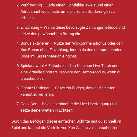
Verifizierung – Lade einen Lichtbildausweis und einen
Adressnachweis hoch, um die Lizenzanforderungen zu
erfüllen.
Einzahlung – Wähle deine bevorzugte Zahlungsmethode und
setze den gewünschten Betrag ein.
Bonus aktivieren – Nutze den Willkommensbonus oder den
Xon Bonus ohne Einzahlung, indem du den entsprechenden
Code im Kassenbereich eingibst.
Spielauswahl – Entscheide dich für einen Live‑Tisch oder
eine virtuelle Sportart. Probiere den Demo‑Modus, wenn du
unsicher bist.
Einsatz festlegen – Setze ein Budget, das du dir leisten
kannst zu verlieren.
Genießen – Spiele, beobachte die Live‑Übertragung und
setze deine Wetten in Echtzeit.
Durch das Befolgen dieser einfachen Schritte bist du schnell im
Spiel und kannst die Vorteile von Xon Casino voll ausschöpfen.