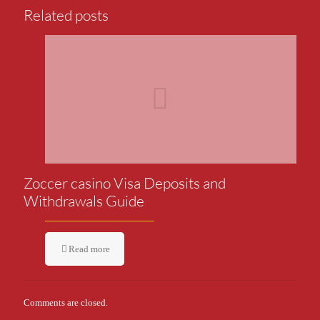
Related posts
Zoccer casino Visa Deposits and
Withdrawals Guide
Read more
Comments are closed.