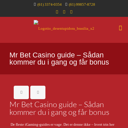
(61) 3374-0354
(61) 99857-8728
Mr Bet Casino guide – Sådan
kommer du i gang og får bonus
Mr Bet Casino guide – Sådan
kommer du i gang og får bonus
De fleste iGaming-guides er vage. Det er denne ikke – hvert trin her