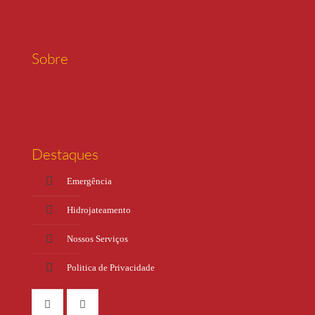
Sobre
Destaques
Emergência
Hidrojateamento
Nossos Serviços
Politica de Privacidade