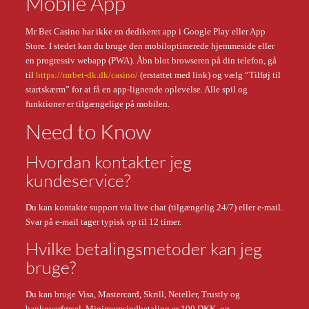
Mobile App
Mr Bet Casino har ikke en dedikeret app i Google Play eller App
Store. I stedet kan du bruge den mobiloptimerede hjemmeside eller
en progressiv webapp (PWA). Åbn blot browseren på din telefon, gå
til
https://mrbet-dk.dk/casino/
(erstattet med link) og vælg “Tilføj til
startskærm” for at få en app-lignende oplevelse. Alle spil og
funktioner er tilgængelige på mobilen.
Need to Know
Hvordan kontakter jeg
kundeservice?
Du kan kontakte support via live chat (tilgængelig 24/7) eller e-mail.
Svar på e-mail tager typisk op til 12 timer.
Hvilke betalingsmetoder kan jeg
bruge?
Du kan bruge Visa, Mastercard, Skrill, Neteller, Trustly og
bankoverførsel. Minimumsindbetaling er 100 DKK, og