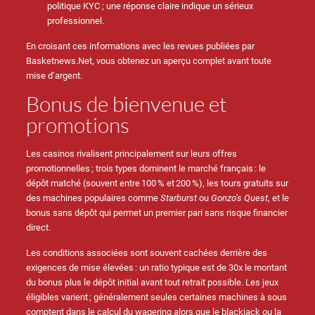
politique KYC ; une réponse claire indique un sérieux
professionnel.
En croisant ces informations avec les revues publiées par
Basketnews.Net, vous obtenez un aperçu complet avant toute
mise d’argent.
Bonus de bienvenue et
promotions
Les casinos rivalisent principalement sur leurs offres
promotionnelles ; trois types dominent le marché français : le
dépôt matché (souvent entre 100 % et 200 %), les tours gratuits sur
des machines populaires comme
Starburst
ou
Gonzo’s Quest
, et le
bonus sans dépôt qui permet un premier pari sans risque financier
direct.
Les conditions associées sont souvent cachées derrière des
exigences de mise élevées : un ratio typique est de 30x le montant
du bonus plus le dépôt initial avant tout retrait possible. Les jeux
éligibles varient ; généralement seules certaines machines à sous
comptent dans le calcul du wagering alors que le blackjack ou la