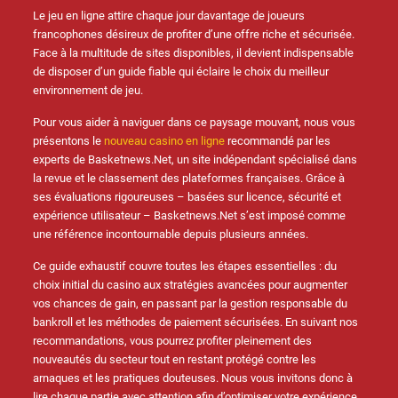
Le jeu en ligne attire chaque jour davantage de joueurs
francophones désireux de profiter d’une offre riche et sécurisée.
Face à la multitude de sites disponibles, il devient indispensable
de disposer d’un guide fiable qui éclaire le choix du meilleur
environnement de jeu.
Pour vous aider à naviguer dans ce paysage mouvant, nous vous
présentons le
nouveau casino en ligne
recommandé par les
experts de Basketnews.Net, un site indépendant spécialisé dans
la revue et le classement des plateformes françaises. Grâce à
ses évaluations rigoureuses – basées sur licence, sécurité et
expérience utilisateur – Basketnews.Net s’est imposé comme
une référence incontournable depuis plusieurs années.
Ce guide exhaustif couvre toutes les étapes essentielles : du
choix initial du casino aux stratégies avancées pour augmenter
vos chances de gain, en passant par la gestion responsable du
bankroll et les méthodes de paiement sécurisées. En suivant nos
recommandations, vous pourrez profiter pleinement des
nouveautés du secteur tout en restant protégé contre les
arnaques et les pratiques douteuses. Nous vous invitons donc à
lire chaque partie avec attention afin d’optimiser votre expérience