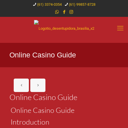
(61) 3374-0354
(61) 99857-8728
Online Casino Guide
Online Casino Guide
Online Casino Guide
Introduction