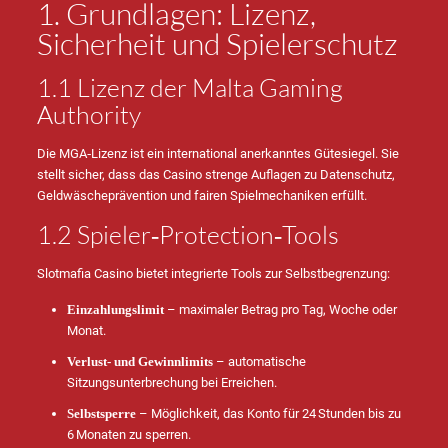
1. Grundlagen: Lizenz,
Sicherheit und Spielerschutz
1.1 Lizenz der Malta Gaming
Authority
Die MGA‑Lizenz ist ein international anerkanntes Gütesiegel. Sie
stellt sicher, dass das Casino strenge Auflagen zu Datenschutz,
Geldwäscheprävention und fairen Spielmechaniken erfüllt.
1.2 Spieler‑Protection‑Tools
Slotmafia Casino bietet integrierte Tools zur Selbstbegrenzung:
Einzahlungslimit
– maximaler Betrag pro Tag, Woche oder
Monat.
Verlust‑ und Gewinnlimits
– automatische
Sitzungsunterbrechung bei Erreichen.
Selbstsperre
– Möglichkeit, das Konto für 24 Stunden bis zu
6 Monaten zu sperren.