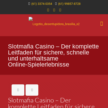
(61) 3374-0354
(61) 99857-8728
Slotmafia Casino – Der komplette
Leitfaden für sichere, schnelle
und unterhaltsame
Online‑Spielerlebnisse
Slotmafia Casino – Der
komplette Leitfaden für sichere,