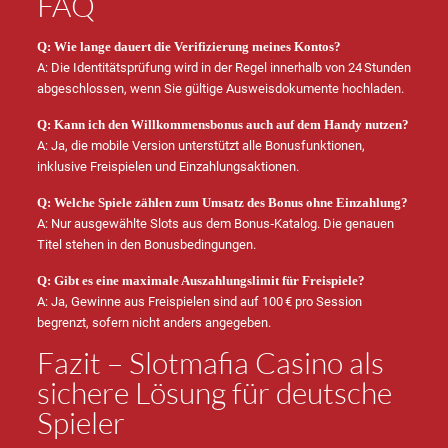
FAQ
Q: Wie lange dauert die Verifizierung meines Kontos?
A: Die Identitätsprüfung wird in der Regel innerhalb von 24 Stunden
abgeschlossen, wenn Sie gültige Ausweisdokumente hochladen.
Q: Kann ich den Willkommensbonus auch auf dem Handy nutzen?
A: Ja, die mobile Version unterstützt alle Bonusfunktionen,
inklusive Freispielen und Einzahlungsaktionen.
Q: Welche Spiele zählen zum Umsatz des Bonus ohne Einzahlung?
A: Nur ausgewählte Slots aus dem Bonus‑Katalog. Die genauen
Titel stehen in den Bonusbedingungen.
Q: Gibt es eine maximale Auszahlungslimit für Freispiele?
A: Ja, Gewinne aus Freispielen sind auf 100 € pro Session
begrenzt, sofern nicht anders angegeben.
Fazit – Slotmafia Casino als
sichere Lösung für deutsche
Spieler