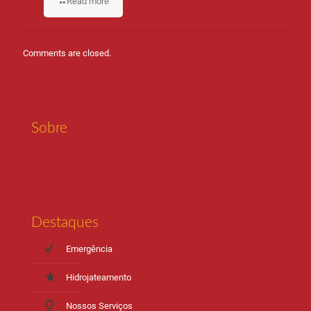
Read more
Comments are closed.
Sobre
Destaques
Emergência
Hidrojateamento
Nossos Serviços