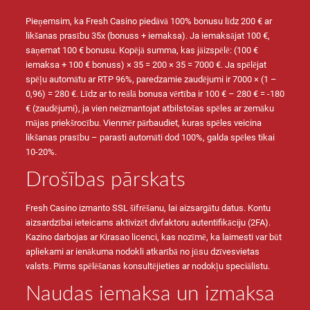
Pieņemsim, ka Fresh Casino piedāvā 100% bonusu līdz 200 € ar
likšanas prasību 35x (bonuss + iemaksa). Ja iemaksājat 100 €,
saņemat 100 € bonusu. Kopējā summa, kas jāizspēlē: (100 €
iemaksa + 100 € bonuss) × 35 = 200 × 35 = 7000 €. Ja spēlējat
spēļu automātu ar RTP 96%, paredzamie zaudējumi ir 7000 × (1 –
0,96) = 280 €. Līdz ar to reālā bonusa vērtība ir 100 € – 280 € = -180
€ (zaudējumi), ja vien neizmantojat atbilstošas spēles ar zemāku
mājas priekšrocību. Vienmēr pārbaudiet, kuras spēles veicina
likšanas prasību – parasti automāti dod 100%, galda spēles tikai
10-20%.
Drošības pārskats
Fresh Casino izmanto SSL šifrēšanu, lai aizsargātu datus. Kontu
aizsardzībai ieteicams aktivizēt divfaktoru autentifikāciju (2FA).
Kazino darbojas ar Kirasao licenci, kas nozīmē, ka laimesti var būt
apliekami ar ienākuma nodokli atkarībā no jūsu dzīvesvietas
valsts. Pirms spēlēšanas konsultējieties ar nodokļu speciālistu.
Naudas iemaksa un izmaksa