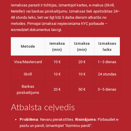
Iemaksas parasti ir tūlītējas, izmantojot kartes, e-makus (Skrill,
Neteller) vai bankas pārskaitījumu. Izmaksas tiek apstrādātas 24–
48 stundu laikā, bet var ilgt līdz 5 darba dienām atkarībā no
metodes. Pirmajai izmaksai nepieciešama KYC pārbaude –
iesniedziet dokumentus laicīgi.
Iemaksa
Izmaksa
Izmaksas
Metode
(min)
(min)
laiks
Visa/Mastercard
10 €
20 €
1–3 dienas
Skrill
10 €
10 €
24 stundas
Bankas
20 €
50 €
3–5 dienas
pārskaitījums
Atbalsta ceļvedis
Problēma:
Nevaru pierakstīties.
Risinājums:
Pārbaudiet e-
pastu un paroli; izmantojiet “Aizmirsu paroli”.