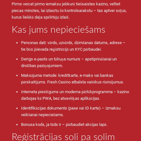
Pirms veicat pirmo iemaksu jebkurā tiešsaistes kazino, veltiet
piecas minūtes, lai izlasītu šo kontrolsarakstu – tas aptver soļus,
kurus lielākā daļa spēlētāju izlaiž.
Kas jums nepieciešams
Personas dati: vārds, uzvārds, dzimšanas datums, adrese –
tie būs jāievada reģistrācijā un KYC pārbaudei.
Derīgs e-pasts un tālruņa numurs – apstiprināšanai un
drošības paziņojumiem.
Maksājuma metode: kredītkarte, e-maks vai bankas
pārskaitījums. Fresh Casino atbalsta vairākus risinājumus.
Interneta pieslēgums un moderna pārlūkprogramma – kazino
darbojas kā PWA, bez atsevišķas aplikācijas.
Identifikācijas dokuments (pase vai ID karte) – izmaksu
veikšanai nepieciešams.
Bonusa kods, ja tāds ir – pārbaudiet akcijas lapā.
Reģistrācijas soli pa solim