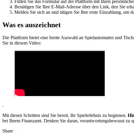
Füllen Sie das Formular auf der Plattform mit Ihren persönlic
Bestätigen Sie Ihre E-Mail-Adresse über den Link, den Sie erha
Melden Sie sich an und tätigen Sie Ihre erste Einzahlung, um
Was es auszeichnet
Die Plattform bietet eine breite Auswahl an Spielautomaten und Tisc
Sie in diesem Video:
.
Mit diesen Schritten sind Sie bereit, Ihr Spielerlebnis zu beginnen.
Hi
bei Ihrem Finanzamt. Denken Sie daran, verantwortungsbewusst zu sp
Share