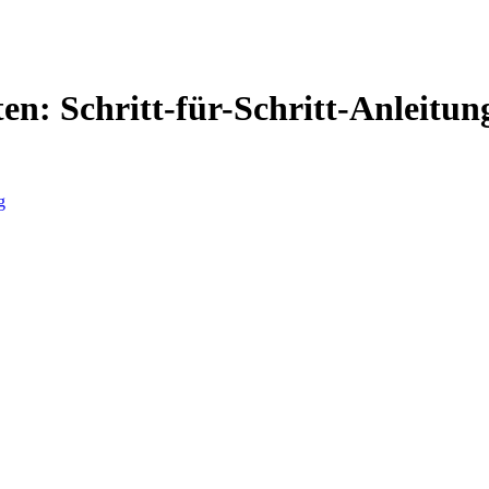
en: Schritt-für-Schritt-Anleitun
g