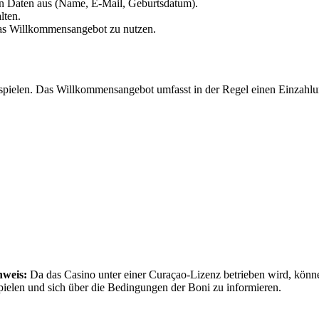
hen Daten aus (Name, E-Mail, Geburtsdatum).
lten.
 das Willkommensangebot zu nutzen.
hspielen. Das Willkommensangebot umfasst in der Regel einen Einzahlu
nweis:
Da das Casino unter einer Curaçao-Lizenz betrieben wird, könne
ielen und sich über die Bedingungen der Boni zu informieren.