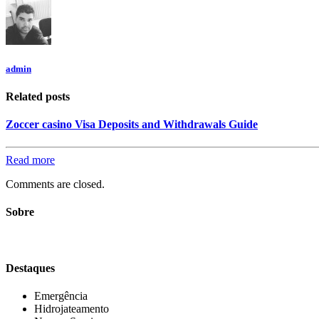
admin
Related posts
Zoccer casino Visa Deposits and Withdrawals Guide
Read more
Comments are closed.
Sobre
Destaques
Emergência
Hidrojateamento