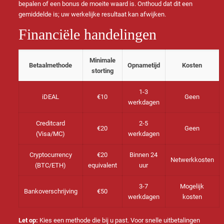
bepalen of een bonus de moeite waard is. Onthoud dat dit een
gemiddelde is; uw werkelijke resultaat kan afwijken.
Financiële handelingen
Minimale
Betaalmethode
Opnametijd
Kosten
storting
1-3
iDEAL
€10
Geen
werkdagen
Creditcard
2-5
€20
Geen
(Visa/MC)
werkdagen
Cryptocurrency
€20
Binnen 24
Netwerkkosten
(BTC/ETH)
equivalent
uur
3-7
Mogelijk
Bankoverschrijving
€50
werkdagen
kosten
Let op:
Kies een methode die bij u past. Voor snelle uitbetalingen