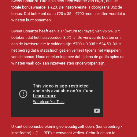
Sweet Bonanza. Elke spin heeft een waarde van €0,20, dus de
totale bonuswaarde is €20. De inzetvereiste is doorgaans 35x de
bonus. Dat betekent dat u €20 × 35 = €700 moet inzetten voordat u
winsten kunt opnemen.
Sweet Bonanza heeft een RTP (Return to Player) van 96,5%. Dit
betekent dat het huisvoordeel 3,5% is. De verwachte kosten om
aan de inzetvereiste te voldoen zijn: €700 × 0,035 = €24,50. Dit is
het bedrag dat u statistisch gezien verliest tijdens het vrijspelen
van de bonus. Houd er rekening mee dat tijdens de gratis spins de
winsten vaak ook aan inzetvereisten onderworpen zijn.
U kunt de bonusberekening eenvoudig zelf doen: (bonusbedrag ×
inzetfactor) × (1 – RTP) = verwacht verlies. Gebruik dit om te