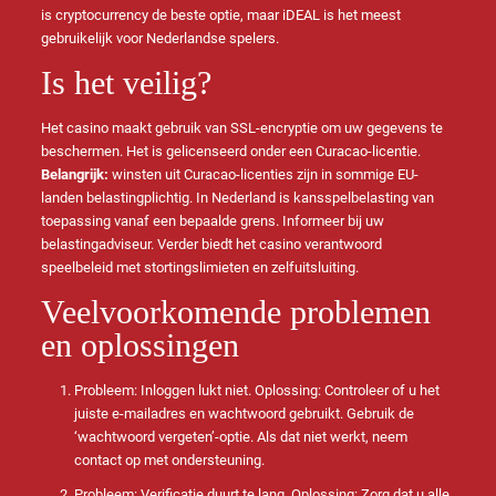
is cryptocurrency de beste optie, maar iDEAL is het meest
gebruikelijk voor Nederlandse spelers.
Is het veilig?
Het casino maakt gebruik van SSL-encryptie om uw gegevens te
beschermen. Het is gelicenseerd onder een Curacao-licentie.
Belangrijk:
winsten uit Curacao-licenties zijn in sommige EU-
landen belastingplichtig. In Nederland is kansspelbelasting van
toepassing vanaf een bepaalde grens. Informeer bij uw
belastingadviseur. Verder biedt het casino verantwoord
speelbeleid met stortingslimieten en zelfuitsluiting.
Veelvoorkomende problemen
en oplossingen
Probleem: Inloggen lukt niet. Oplossing: Controleer of u het
juiste e-mailadres en wachtwoord gebruikt. Gebruik de
‘wachtwoord vergeten’-optie. Als dat niet werkt, neem
contact op met ondersteuning.
Probleem: Verificatie duurt te lang. Oplossing: Zorg dat u alle