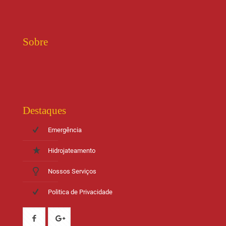
Sobre
Destaques
Emergência
Hidrojateamento
Nossos Serviços
Politica de Privacidade