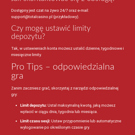
Dostępny jest czat na żywo 24/7 oraz e-mail:
support@totalcasino.pl (przykładowy).
Czy mogę ustawić limity
depozytu?
Tak, w ustawieniach konta możesz ustalić dzienne, tygodniowe i
miesięczne limity.
Pro Tips – odpowiedzialna
gra
Zanim zaczniesz grać, skorzystaj z narzędzi odpowiedzialnej
gry:
Limit depozytu:
Ustal maksymalną kwotę, jaką możesz
wpłacić w ciągu dnia, tygodnia lub miesiąca.
Limit czasu sesji:
Ustaw przypomnienie lub automatyczne
wylogowanie po określonym czasie gry.