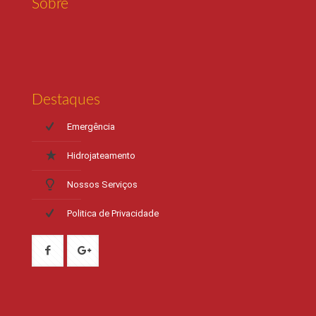
Sobre
Destaques
Emergência
Hidrojateamento
Nossos Serviços
Politica de Privacidade