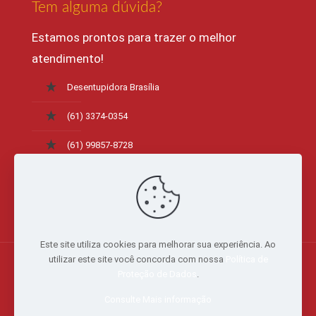
Tem alguma dúvida?
Estamos prontos para trazer o melhor
atendimento!
Desentupidora Brasília
(61) 3374-0354
(61) 99857-8728
CNPJ: 33.481.532.0001/47
Taguatinga - DF
Este site utiliza cookies para melhorar sua experiência. Ao
utilizar este site você concorda com nossa
Política de
Proteção de Dados
.
Consulte Mais informação
© Todos os Direitos Reservados Desentupidora Brasília e
Limpa Fossa - Criação e Desenvolvimento
MD Design