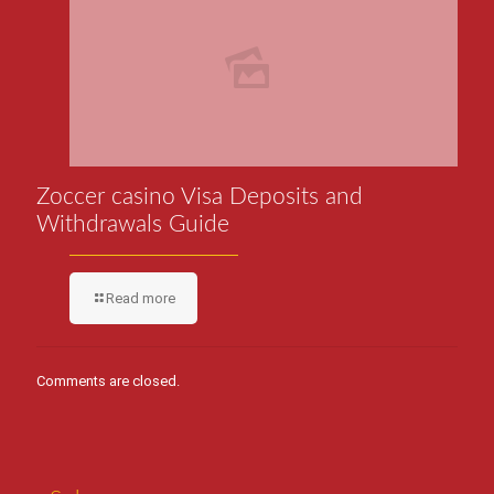
Zoccer casino Visa Deposits and
Withdrawals Guide
Read more
Comments are closed.