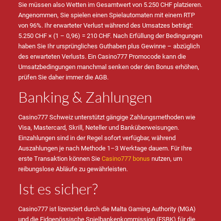
Sie müssen also Wetten im Gesamtwert von 5.250 CHF platzieren.
Angenommen, Sie spielen einen Spielautomaten mit einem RTP
von 96%. Ihr erwarteter Verlust während des Umsatzes beträgt:
5.250 CHF × (1 – 0,96) = 210 CHF. Nach Erfüllung der Bedingungen
haben Sie Ihr ursprüngliches Guthaben plus Gewinne – abzüglich
des erwarteten Verlusts. Ein Casino777 Promocode kann die
Umsatzbedingungen manchmal senken oder den Bonus erhöhen,
prüfen Sie daher immer die AGB.
Banking & Zahlungen
Casino777 Schweiz unterstützt gängige Zahlungsmethoden wie
Visa, Mastercard, Skrill, Neteller und Banküberweisungen.
Einzahlungen sind in der Regel sofort verfügbar, während
Auszahlungen je nach Methode 1–3 Werktage dauern. Für Ihre
erste Transaktion können Sie
Casino777 bonus
nutzen, um
reibungslose Abläufe zu gewährleisten.
Ist es sicher?
Casino777 ist lizenziert durch die Malta Gaming Authority (MGA)
und die Eidgenössische Spielbankenkommission (ESBK) für die