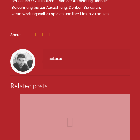
bei Casino777 zu nutzen – von der Anmeldung über die
Berechnung bis zur Auszahlung. Denken Sie daran,
verantwortungsvoll zu spielen und Ihre Limits zu setzen.
Share
admin
Related posts