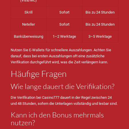
(Visa/MC)
Skrill
Sofort
Bis zu 24 Stunden
Neteller
Sofort
Bis zu 24 Stunden
Banküberweisung
1–2 Werktage
3–5 Werktage
Nutzen Sie E-Wallets für schnellere Auszahlungen. Achten Sie
darauf, dass bei ersten Auszahlungen oft eine zusätzliche
Verifikation durchgeführt wird, was die Zeit verlängern kann.
Häufige Fragen
Wie lange dauert die Verifikation?
Die Verifikation bei Casino777 dauert in der Regel zwischen 24
und 48 Stunden, sofern die Unterlagen vollständig und lesbar sind.
Kann ich den Bonus mehrmals
nutzen?