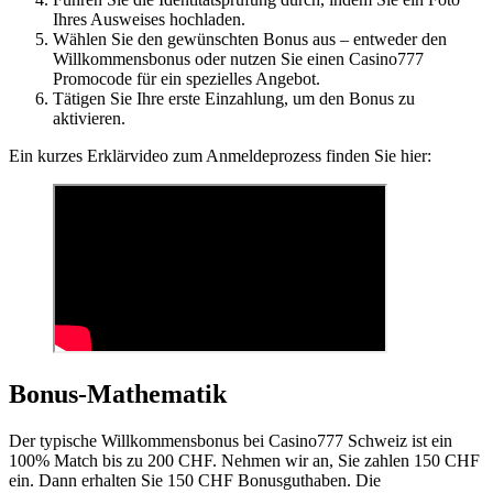
Ihres Ausweises hochladen.
Wählen Sie den gewünschten Bonus aus – entweder den
Willkommensbonus oder nutzen Sie einen Casino777
Promocode für ein spezielles Angebot.
Tätigen Sie Ihre erste Einzahlung, um den Bonus zu
aktivieren.
Ein kurzes Erklärvideo zum Anmeldeprozess finden Sie hier:
Bonus-Mathematik
Der typische Willkommensbonus bei Casino777 Schweiz ist ein
100% Match bis zu 200 CHF. Nehmen wir an, Sie zahlen 150 CHF
ein. Dann erhalten Sie 150 CHF Bonusguthaben. Die