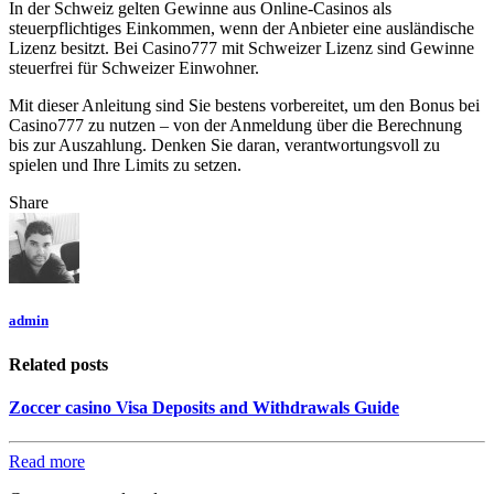
In der Schweiz gelten Gewinne aus Online-Casinos als
steuerpflichtiges Einkommen, wenn der Anbieter eine ausländische
Lizenz besitzt. Bei Casino777 mit Schweizer Lizenz sind Gewinne
steuerfrei für Schweizer Einwohner.
Mit dieser Anleitung sind Sie bestens vorbereitet, um den Bonus bei
Casino777 zu nutzen – von der Anmeldung über die Berechnung
bis zur Auszahlung. Denken Sie daran, verantwortungsvoll zu
spielen und Ihre Limits zu setzen.
Share
admin
Related posts
Zoccer casino Visa Deposits and Withdrawals Guide
Read more