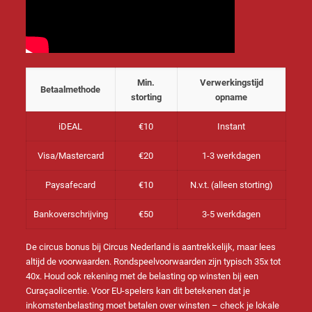
Min.
Verwerkingstijd
Betaalmethode
storting
opname
iDEAL
€10
Instant
Visa/Mastercard
€20
1-3 werkdagen
Paysafecard
€10
N.v.t. (alleen storting)
Bankoverschrijving
€50
3-5 werkdagen
De circus bonus bij Circus Nederland is aantrekkelijk, maar lees
altijd de voorwaarden. Rondspeelvoorwaarden zijn typisch 35x tot
40x. Houd ook rekening met de belasting op winsten bij een
Curaçaolicentie. Voor EU-spelers kan dit betekenen dat je
inkomstenbelasting moet betalen over winsten – check je lokale