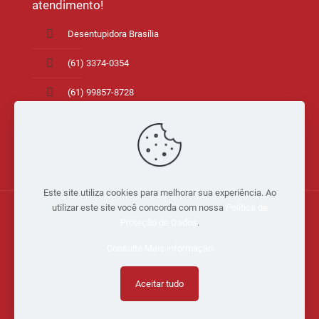
atendimento!
Desentupidora Brasília
(61) 3374-0354
(61) 99857-8728
CNPJ: 33.481.532.0001/47
Taguatinga - DF
Este site utiliza cookies para melhorar sua experiência. Ao
utilizar este site você concorda com nossa
Política de
Proteção de Dados
.
Consulte Mais informação
© Todos os Direitos Reservados Desentupidora Brasília e
Limpa Fossa - Criação e Desenvolvimento
MD Design
Aceitar tudo