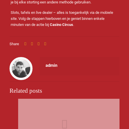
je bij elke storting een andere methode gebruiken.
Slots, tafels en live dealer – alles is toegankelijk via de mobiele
site. Volg de stappen hierboven en je geniet binnen enkele
minuten van de actie bij
Casino Circus
.
Share
admin
Related posts