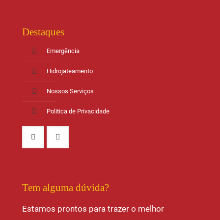
Destaques
Emergência
Hidrojateamento
Nossos Serviços
Politica de Privacidade
Tem alguma dúvida?
Estamos prontos para trazer o melhor