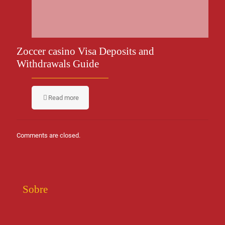
Zoccer casino Visa Deposits and
Withdrawals Guide
Read more
Comments are closed.
Sobre