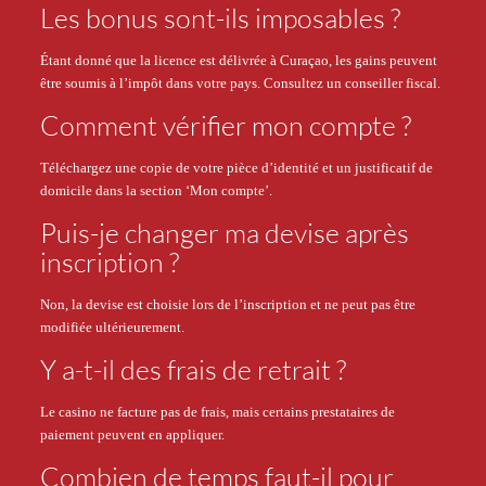
Les bonus sont-ils imposables ?
Étant donné que la licence est délivrée à Curaçao, les gains peuvent
être soumis à l’impôt dans votre pays. Consultez un conseiller fiscal.
Comment vérifier mon compte ?
Téléchargez une copie de votre pièce d’identité et un justificatif de
domicile dans la section ‘Mon compte’.
Puis-je changer ma devise après
inscription ?
Non, la devise est choisie lors de l’inscription et ne peut pas être
modifiée ultérieurement.
Y a-t-il des frais de retrait ?
Le casino ne facture pas de frais, mais certains prestataires de
paiement peuvent en appliquer.
Combien de temps faut-il pour