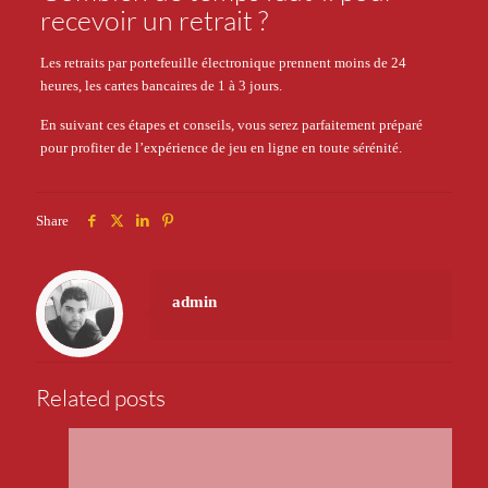
recevoir un retrait ?
Les retraits par portefeuille électronique prennent moins de 24
heures, les cartes bancaires de 1 à 3 jours.
En suivant ces étapes et conseils, vous serez parfaitement préparé
pour profiter de l’expérience de jeu en ligne en toute sérénité.
Share
admin
Related posts