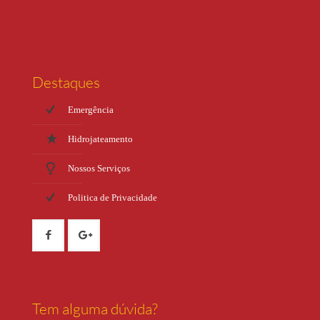
Destaques
Emergência
Hidrojateamento
Nossos Serviços
Politica de Privacidade
Tem alguma dúvida?