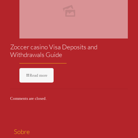
Zoccer casino Visa Deposits and
Withdrawals Guide
Read more
Comments are closed.
Sobre