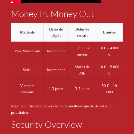
Money In, Money Out
Délai de
Délai de
Méthode
Limites
dépôt
retrait
1-3 jours
10 € – 4 000
Visa/Mastercard
Instantanné
ouvrés
€
Moins de
10 € – 5 000
Skrill
Instantanné
24h
€
Virement
50 € – 10
1-3 jours
3-5 jours
bancaire
000 €
Important : les retraits vers la même méthode que le dépôt sont
prioritaires.
Security Overview