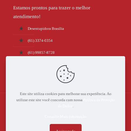
Estamos prontos para trazer o melhor
atendimento!
Desentupidora Brasília
(61) 3374-0354
(61) 99857-8728
CNPJ: 33.481.532.0001/47
Taguatinga - DF
Este site utiliza cookies para melhorar sua experiência. Ao
utilizar este site você concorda com nossa
Política de Proteção
de Dados
.
Consulte Mais informação
© Todos os Direitos Reservados Desentupidora Brasília e Limpa
Fossa - Criação e Desenvolvimento
MD Design