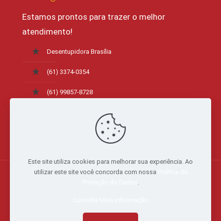
Estamos prontos para trazer o melhor
atendimento!
Desentupidora Brasília
(61) 3374-0354
(61) 99857-8728
CNPJ: 33.481.532.0001/47
Taguatinga - DF
Este site utiliza cookies para melhorar sua experiência. Ao
utilizar este site você concorda com nossa
Política de
Proteção de Dados
.
Consulte Mais informação
© Todos os Direitos Reservados Desentupidora Brasília e
Limpa Fossa - Criação e Desenvolvimento
MD Design