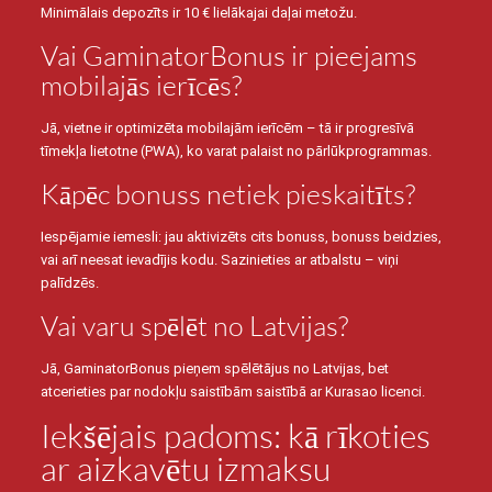
Minimālais depozīts ir 10 € lielākajai daļai metožu.
Vai GaminatorBonus ir pieejams
mobilajās ierīcēs?
Jā, vietne ir optimizēta mobilajām ierīcēm – tā ir progresīvā
tīmekļa lietotne (PWA), ko varat palaist no pārlūkprogrammas.
Kāpēc bonuss netiek pieskaitīts?
Iespējamie iemesli: jau aktivizēts cits bonuss, bonuss beidzies,
vai arī neesat ievadījis kodu. Sazinieties ar atbalstu – viņi
palīdzēs.
Vai varu spēlēt no Latvijas?
Jā, GaminatorBonus pieņem spēlētājus no Latvijas, bet
atcerieties par nodokļu saistībām saistībā ar Kurasao licenci.
Iekšējais padoms: kā rīkoties
ar aizkavētu izmaksu