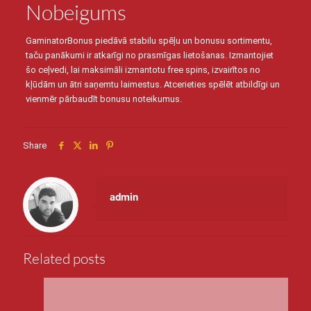
Nobeigums
GaminatorBonus piedāvā stabilu spēļu un bonusu sortimentu,
taču panākumi ir atkarīgi no prasmīgas lietošanas. Izmantojiet
šo ceļvedi, lai maksimāli izmantotu free spins, izvairītos no
kļūdām un ātri saņemtu laimestus. Atcerieties spēlēt atbildīgi un
vienmēr pārbaudīt bonusu noteikumus.
Share
admin
Related posts