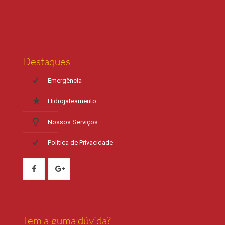
Destaques
Emergência
Hidrojateamento
Nossos Serviços
Politica de Privacidade
Tem alguma dúvida?