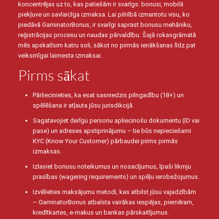
koncentrējas uz to, kas patiešām ir svarīgs: bonusi, mobilā
piekļuve un savlaicīga izmaksa. Lai pilnībā izmantotu visu, ko
piedāvā GaminatorBonus, ir svarīgi saprast bonusu mehāniku,
reģistrācijas procesu un naudas pārvaldību. Šajā rokasgrāmatā
mēs apskatīsim katru soli, sākot no pirmās ienākšanas līdz pat
veiksmīgai laimesta izmaksai.
Pirms sākat
Pārliecinieties, ka esat sasniedzis pilngadību (18+) un
spēlēšana ir atļauta jūsu jurisdikcijā.
Sagatavojiet derīgu personu apliecinošu dokumentu (ID vai
pase) un adreses apstiprinājumu – tie būs nepieciešami
KYC (Know Your Customer) pārbaudei pirms pirmās
izmaksas.
Izlasiet bonusu noteikumus un nosacījumus, īpaši likmju
prasības (wagering requirements) un spēļu ierobežojumus.
Izvēlieties maksājumu metodi, kas atbilst jūsu vajadzībām
– GaminatorBonus atbalsta vairākas iespējas, piemēram,
kredītkartes, e-makus un bankas pārskaitījumus.