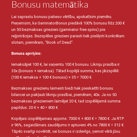
Bonusu matemātika
Lai saprastu bonusu patieso vērtību, apskatīsim piemēru.
Pieņemsim, ka GaminatorBonus piedāvā 100% bonusu līdz 200 €
un 50 bezmaksas griezieni (gaminator free spins) pie
reģistrācijas. Bezspēles griezieni parasti tiek piešķirti konkrētam
slotam, piemēram, “Book of Dead”.
Bonusa aprēķins:
Iemaksājiet 100 €, lai saņemtu 100 € bonusu. Likmju prasība ir
35x (bonuss + iemaksa). Tātad kopējā summa, kas jāizspēlē:
(100 € iemaksa + 100 € bonuss) × 35 = 7000 €.
Bezmaksas griezienu laimesti bieži tiek pieskaitīti bonusu
bilancei un pakļauti likmju prasībai, piemēram, 40x. Ja no 50
bezmaksas griezieniem laimējat 20 €, tad izspēlējamā summa
papildus: 20 € × 40 = 800 €.
Kopējais izspēlējamais apjoms: 7000 € + 800 € = 7800 €. Ja RTP
ir 96%, sagaidāmais zaudējums ir aptuveni 4% no 7800 € = 312 €.
Tāpēc svarīgi novērtēt, vai bonuss ir izdevīgs, ņemot vērā jūsu