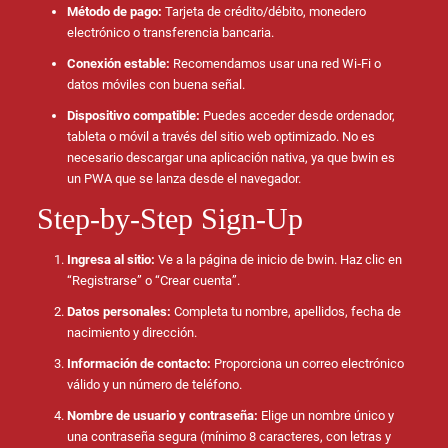
Método de pago:
Tarjeta de crédito/débito, monedero
electrónico o transferencia bancaria.
Conexión estable:
Recomendamos usar una red Wi‑Fi o
datos móviles con buena señal.
Dispositivo compatible:
Puedes acceder desde ordenador,
tableta o móvil a través del sitio web optimizado. No es
necesario descargar una aplicación nativa, ya que bwin es
un PWA que se lanza desde el navegador.
Step-by-Step Sign-Up
Ingresa al sitio:
Ve a la página de inicio de bwin. Haz clic en
“Registrarse” o “Crear cuenta”.
Datos personales:
Completa tu nombre, apellidos, fecha de
nacimiento y dirección.
Información de contacto:
Proporciona un correo electrónico
válido y un número de teléfono.
Nombre de usuario y contraseña:
Elige un nombre único y
una contraseña segura (mínimo 8 caracteres, con letras y