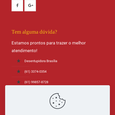
Tem alguma dúvida?
Estamos prontos para trazer o melhor
atendimento!
Desentupidora Brasília
(61) 3374-0354
(61) 99857-8728
CNPJ: 33.481.532.0001/47
Taguatinga - DF