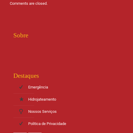
Comments are closed.
Sobre
Destaques
Emergência
Hidrojateamento
Nossos Serviços
Politica de Privacidade