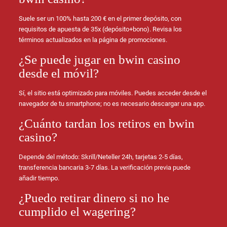
Suele ser un 100% hasta 200 € en el primer depósito, con
requisitos de apuesta de 35x (depósito+bono). Revisa los
términos actualizados en la página de promociones.
¿Se puede jugar en bwin casino
desde el móvil?
Sí, el sitio está optimizado para móviles. Puedes acceder desde el
navegador de tu smartphone; no es necesario descargar una app.
¿Cuánto tardan los retiros en bwin
casino?
Depende del método: Skrill/Neteller 24h, tarjetas 2-5 días,
transferencia bancaria 3-7 días. La verificación previa puede
añadir tiempo.
¿Puedo retirar dinero si no he
cumplido el wagering?