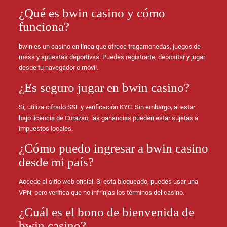
¿Qué es bwin casino y cómo
funciona?
bwin es un casino en línea que ofrece tragamonedas, juegos de
mesa y apuestas deportivas. Puedes registrarte, depositar y jugar
desde tu navegador o móvil.
¿Es seguro jugar en bwin casino?
Sí, utiliza cifrado SSL y verificación KYC. Sin embargo, al estar
bajo licencia de Curazao, las ganancias pueden estar sujetas a
impuestos locales.
¿Cómo puedo ingresar a bwin casino
desde mi país?
Accede al sitio web oficial. Si está bloqueado, puedes usar una
VPN, pero verifica que no infrinjas los términos del casino.
¿Cuál es el bono de bienvenida de
bwin casino?