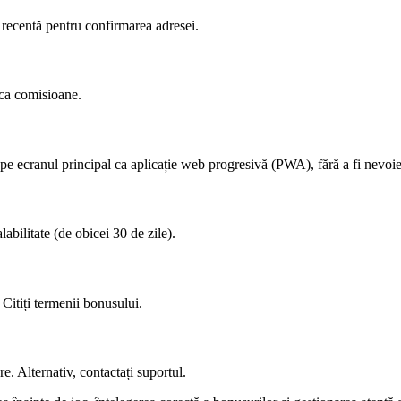
ți recentă pentru confirmarea adresei.
ica comisioane.
t pe ecranul principal ca aplicație web progresivă (PWA), fără a fi nevoi
labilitate (de obicei 30 de zile).
 Citiți termenii bonusului.
e. Alternativ, contactați suportul.