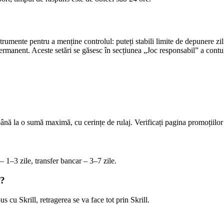
nstrumente pentru a menține controlul: puteți stabili limite de depunere z
anent. Aceste setări se găsesc în secțiunea „Joc responsabil” a contului.
nă la o sumă maximă, cu cerințe de rulaj. Verificați pagina promoțiilor p
– 1–3 zile, transfer bancar – 3–7 zile.
e?
 cu Skrill, retragerea se va face tot prin Skrill.