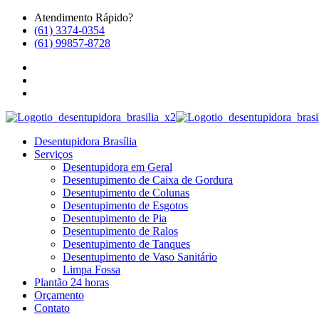
Atendimento Rápido?
(61) 3374-0354
(61) 99857-8728
Desentupidora Brasília
Serviços
Desentupidora em Geral
Desentupimento de Caixa de Gordura
Desentupimento de Colunas
Desentupimento de Esgotos
Desentupimento de Pia
Desentupimento de Ralos
Desentupimento de Tanques
Desentupimento de Vaso Sanitário
Limpa Fossa
Plantão 24 horas
Orçamento
Contato