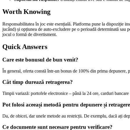
Worth Knowing
Responsabilitatea în joc este esențială. Platforma pune la dispoziție i
jucând) și opțiunea de auto-excludere pe o perioadă determinată sau perm
jocul o formă de divertisment.
Quick Answers
Care este bonusul de bun venit?
În general, oferta constă într-un bonus de 100% din prima depunere, pâ
Cât timp durează retragerea?
Timpii variază: portofele electronice – până la 24 ore, carduri bancare 
Pot folosi aceeași metodă pentru depunere și retrager
Da, de obicei, dar unele metode au restricții. De exemplu, dacă ați depus
Ce documente sunt necesare pentru verificare?