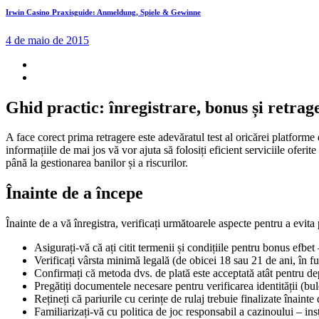
Irwin Casino Praxisguide: Anmeldung, Spiele & Gewinne
4 de maio de 2015
Ghid practic: înregistrare, bonus și retrag
A face corect prima retragere este adevăratul test al oricărei platforme
informațiile de mai jos vă vor ajuta să folosiți eficient serviciile ofer
până la gestionarea banilor și a riscurilor.
Înainte de a începe
Înainte de a vă înregistra, verificați următoarele aspecte pentru a evita
Asigurați-vă că ați citit termenii și condițiile pentru bonus efbet 
Verificați vârsta minimă legală (de obicei 18 sau 21 de ani, în fun
Confirmați că metoda dvs. de plată este acceptată atât pentru dep
Pregătiți documentele necesare pentru verificarea identității (bulet
Rețineți că pariurile cu cerințe de rulaj trebuie finalizate înaint
Familiarizați-vă cu politica de joc responsabil a cazinoului – ins