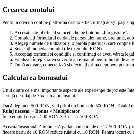
Crearea contului
Pentru a crea un cont pe platforma casino efbet, urmați acești pași simp
Accesați site-ul oficial și faceți clic pe butonul „Înregistrare”.
Completați formularul cu datele personale: nume, prenume, adres
Alegeți numele de utilizator și o parolă puternică, care conține li
Selectați moneda contului (de exemplu, RON).
Acceptați termenii și condițiile și confirmați că aveți vârsta legal
Finalizați înregistrarea și verificați e-mailul pentru linkul de acti
După activare, conectați-vă și efectuați prima depunere pentru a 
Calcularea bonusului
Unul dintre cele mai importante aspecte ale experienței de joc este 
cerință de rulaj de 35x suma bonusului.
Dacă depuneți 500 RON, veți primi un bonus de 500 RON. Totalul de j
Rulaj necesar = Bonus × Multiplicator
În exemplul nostru: 500 RON × 35 = 17.500 RON.
Aceasta înseamnă că trebuie să pariați sume totale de 17.500 RON (pe j
fiecare pariu de 10 RON reduce rulajul cu 10 RON. Pentru jocuri cu