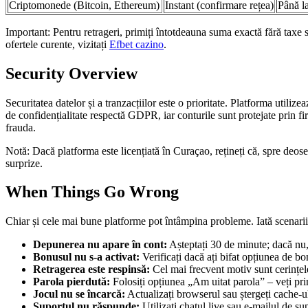
Criptomonede (Bitcoin, Ethereum)
Instant (confirmare rețea)
Până l
Important: Pentru retrageri, primiți întotdeauna suma exactă fără taxe
ofertele curente, vizitați
Efbet cazino
.
Security Overview
Securitatea datelor și a tranzacțiilor este o prioritate. Platforma utili
de confidențialitate respectă GDPR, iar conturile sunt protejate prin fi
frauda.
Notă: Dacă platforma este licențiată în Curaçao, rețineți că, spre deose
surprize.
When Things Go Wrong
Chiar și cele mai bune platforme pot întâmpina probleme. Iată scenarii 
Depunerea nu apare în cont:
Așteptați 30 de minute; dacă nu,
Bonusul nu s-a activat:
Verificați dacă ați bifat opțiunea de b
Retragerea este respinsă:
Cel mai frecvent motiv sunt cerințel
Parola pierdută:
Folosiți opțiunea „Am uitat parola” – veți pri
Jocul nu se încarcă:
Actualizați browserul sau ștergeți cache-u
Suportul nu răspunde:
Utilizați chatul live sau e-mailul de su