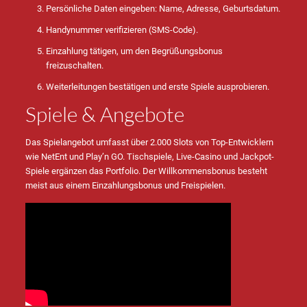
Persönliche Daten eingeben: Name, Adresse, Geburtsdatum.
Handynummer verifizieren (SMS-Code).
Einzahlung tätigen, um den Begrüßungsbonus
freizuschalten.
Weiterleitungen bestätigen und erste Spiele ausprobieren.
Spiele & Angebote
Das Spielangebot umfasst über 2.000 Slots von Top-Entwicklern
wie NetEnt und Play’n GO. Tischspiele, Live-Casino und Jackpot-
Spiele ergänzen das Portfolio. Der Willkommensbonus besteht
meist aus einem Einzahlungsbonus und Freispielen.