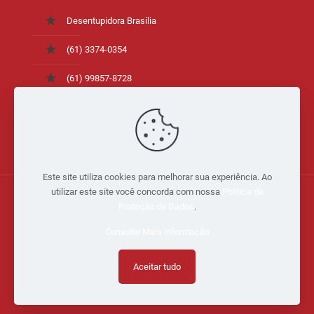
Desentupidora Brasília
(61) 3374-0354
(61) 99857-8728
CNPJ: 33.481.532.0001/47
Taguatinga - DF
Este site utiliza cookies para melhorar sua experiência. Ao
utilizar este site você concorda com nossa
Política de
Proteção de Dados
.
Consulte Mais informação
© Todos os Direitos Reservados Desentupidora Brasília e
Limpa Fossa - Criação e Desenvolvimento
MD Design
Aceitar tudo