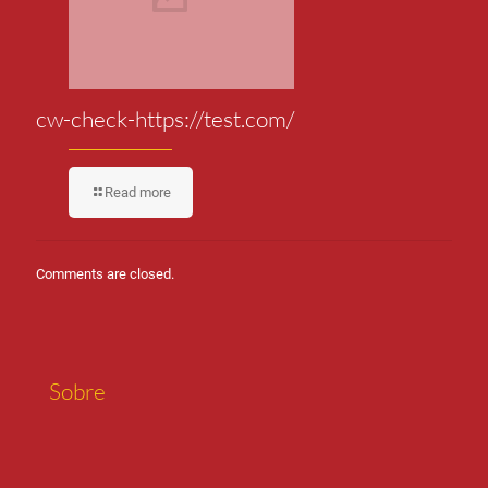
cw-check-https://test.com/
Read more
Comments are closed.
Sobre