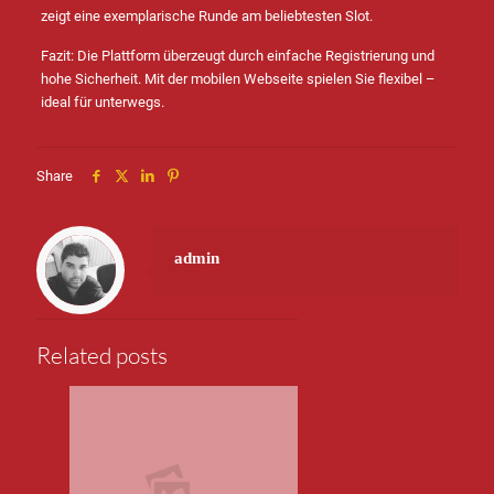
zeigt eine exemplarische Runde am beliebtesten Slot.
Fazit: Die Plattform überzeugt durch einfache Registrierung und
hohe Sicherheit. Mit der mobilen Webseite spielen Sie flexibel –
ideal für unterwegs.
Share
admin
Related posts