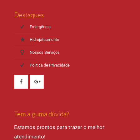
Destaques
Emergência
Hidrojateamento
Nossos Serviços
Politica de Privacidade
Tem alguma dúvida?
Estamos prontos para trazer o melhor
atendimento!